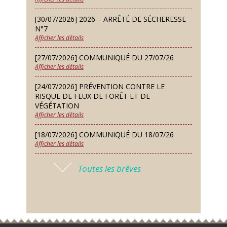
Dimanche 13 Sep
[30/07/2026] 2026 – ARRÊTÉ DE SÉCHERESSE
Repas de fouées
N°7
Afficher les détails
Lundi 14 Sep
Conseil municipal du 14 septembre
[27/07/2026] COMMUNIQUÉ DU 27/07/26
2026
Afficher les détails
Jeudi 24 Sep
[24/07/2026] PRÉVENTION CONTRE LE
Permanence des Architectes des
RISQUE DE FEUX DE FORÊT ET DE
Bâtiments de France
VÉGÉTATION
Afficher les détails
Samedi 26 Sep
[18/07/2026] COMMUNIQUÉ DU 18/07/26
Concours de palets
Afficher les détails
Vendredi 09 Oct
[17/07/2026] 2026 – ARRÊTÉ DE SÉCHERESSE
Soirée des nouveaux habitants
Toutes les brêves
N°6
Afficher les détails
Lundi 12 Oct
Conseil municipal du 12 octobre
[16/07/2026] COMMUNIQUÉ DU 16/07/26
2026
Afficher les détails