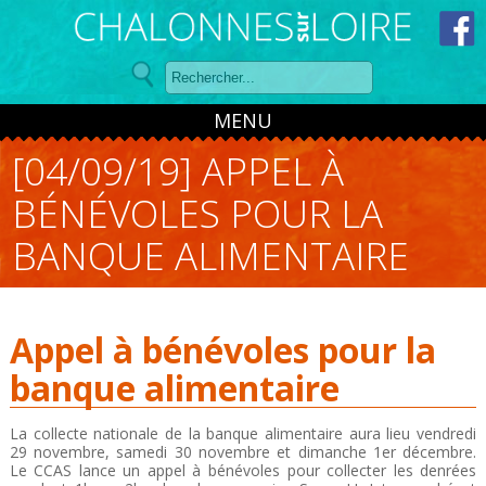
Panneau de gestion des cookies
MENU
[04/09/19] APPEL À
BÉNÉVOLES POUR LA
BANQUE ALIMENTAIRE
Appel à bénévoles pour la
banque alimentaire
La collecte nationale de la banque alimentaire aura lieu vendredi
29 novembre, samedi 30 novembre et dimanche 1er décembre.
Le CCAS lance un appel à bénévoles pour collecter les denrées