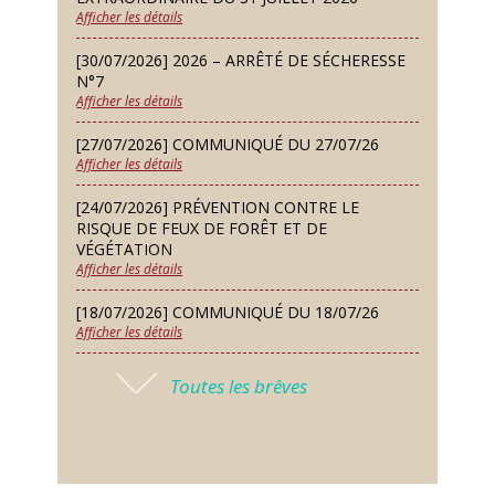
Afficher les détails
Lundi 14 Sep
Conseil municipal du 14 septembre
[30/07/2026] 2026 – ARRÊTÉ DE SÉCHERESSE
2026
N°7
Afficher les détails
Jeudi 24 Sep
Permanence des Architectes des
[27/07/2026] COMMUNIQUÉ DU 27/07/26
Bâtiments de France
Afficher les détails
Samedi 26 Sep
[24/07/2026] PRÉVENTION CONTRE LE
Concours de palets
RISQUE DE FEUX DE FORÊT ET DE
VÉGÉTATION
Afficher les détails
Vendredi 09 Oct
Soirée des nouveaux habitants
[18/07/2026] COMMUNIQUÉ DU 18/07/26
Afficher les détails
Lundi 12 Oct
Conseil municipal du 12 octobre
[17/07/2026] 2026 – ARRÊTÉ DE SÉCHERESSE
2026
Toutes les brêves
N°6
Afficher les détails
Samedi 14 Nov
Concours de belote
[16/07/2026] COMMUNIQUÉ DU 16/07/26
Afficher les détails