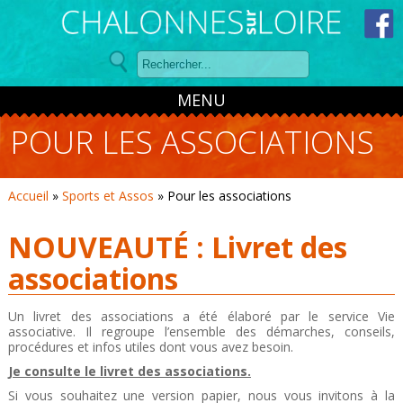
Panneau de gestion des cookies
MENU
POUR LES ASSOCIATIONS
Accueil
»
Sports et Assos
»
Pour les associations
NOUVEAUTÉ : Livret des
associations
Un livret des associations a été élaboré par le service Vie
associative. Il regroupe l’ensemble des démarches, conseils,
procédures et infos utiles dont vous avez besoin.
Je consulte le livret des associations.
Si vous souhaitez une version papier, nous vous invitons à la