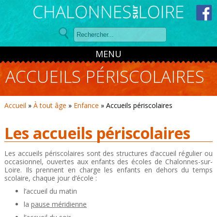
Panneau de gestion des cookies
MENU
ACCUEILS PÉRISCOLAIRES
Accueil
»
À tout âge
»
Enfance
»
Accueils périscolaires
Les accueils périscolaires
Les accueils périscolaires sont des structures d’accueil régulier ou
occasionnel, ouvertes aux enfants des écoles de Chalonnes-sur-
Loire. Ils prennent en charge les enfants en dehors du temps
scolaire, chaque jour d’école :
l’accueil du matin
la
pause méridienne