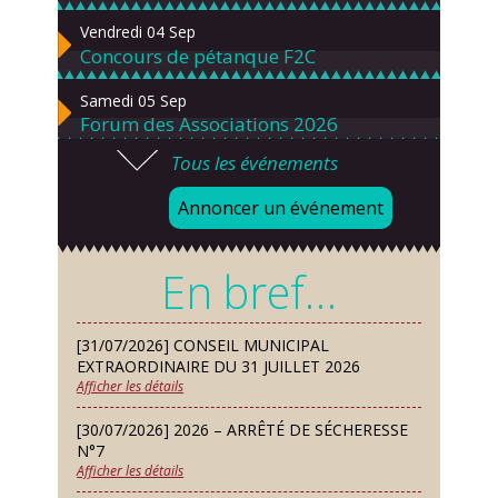
Vendredi 04 Sep
Concours de pétanque F2C
Samedi 05 Sep
Forum des Associations 2026
Tous les événements
Lundi 07 Sep
Danses solo et en couple – cours
Annoncer un événement
d’essai gratuit
Mardi 08 Sep
En bref…
Chorale À travers chants
Samedi 12 Sep
[31/07/2026] CONSEIL MUNICIPAL
Défi de pêche aux leurres (concept
EXTRAORDINAIRE DU 31 JUILLET 2026
lure house)
Afficher les détails
Dimanche 13 Sep
[30/07/2026] 2026 – ARRÊTÉ DE SÉCHERESSE
Repas de fouées
N°7
Afficher les détails
Lundi 14 Sep