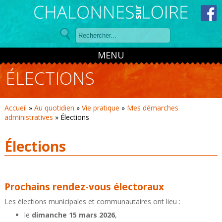
Panneau de gestion des cookies
MENU
ÉLECTIONS
Accueil
»
Au quotidien
»
Vie pratique
»
Mes démarches
administratives
»
Élections
Élections
Prochains rendez-vous électoraux
Les élections municipales et communautaires ont lieu :
le
dimanche 15 mars 2026
,