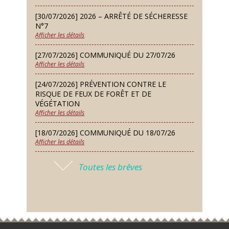
Dimanche 13 Sep
[30/07/2026] 2026 – ARRÊTÉ DE SÉCHERESSE
Repas de fouées
N°7
Afficher les détails
Lundi 14 Sep
Conseil municipal du 14 septembre
[27/07/2026] COMMUNIQUÉ DU 27/07/26
2026
Afficher les détails
Jeudi 24 Sep
[24/07/2026] PRÉVENTION CONTRE LE
Permanence des Architectes des
RISQUE DE FEUX DE FORÊT ET DE
Bâtiments de France
VÉGÉTATION
Afficher les détails
Samedi 26 Sep
[18/07/2026] COMMUNIQUÉ DU 18/07/26
Concours de palets
Afficher les détails
Vendredi 09 Oct
[17/07/2026] 2026 – ARRÊTÉ DE SÉCHERESSE
Soirée des nouveaux habitants
Toutes les brêves
N°6
Afficher les détails
Lundi 12 Oct
Conseil municipal du 12 octobre
[16/07/2026] COMMUNIQUÉ DU 16/07/26
2026
Afficher les détails
Samedi 14 Nov