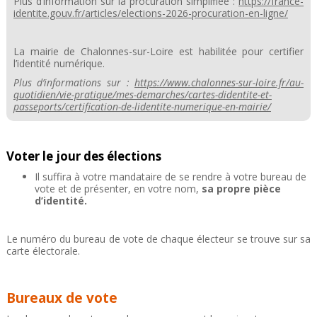
Plus d’information sur la procuration simplifiée :
https://france-
identite.gouv.fr/articles/elections-2026-procuration-en-ligne/
La mairie de Chalonnes-sur-Loire est habilitée pour certifier
l’identité numérique.
Plus d’informations sur :
https://www.chalonnes-sur-loire.fr/au-
quotidien/vie-pratique/mes-demarches/cartes-didentite-et-
passeports/certification-de-lidentite-numerique-en-mairie/
Voter le jour des élections
Il suffira à votre mandataire de se rendre à votre bureau de
vote et de présenter, en votre nom,
sa propre pièce
d’identité.
Le numéro du bureau de vote de chaque électeur se trouve sur sa
carte électorale.
Bureaux de vote