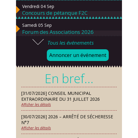
Vendredi 04 Sep
Concours de pétanque F2C
Samedi 05 Sep
Forum des Associations 2026
Tous les événements
Lundi 07 Sep
Danses solo et en couple – cours
Annoncer un événement
d’essai gratuit
Mardi 08 Sep
En bref…
Chorale À travers chants
Samedi 12 Sep
[31/07/2026] CONSEIL MUNICIPAL
Défi de pêche aux leurres (concept
EXTRAORDINAIRE DU 31 JUILLET 2026
lure house)
Afficher les détails
Dimanche 13 Sep
[30/07/2026] 2026 – ARRÊTÉ DE SÉCHERESSE
Repas de fouées
N°7
Afficher les détails
Lundi 14 Sep
Conseil municipal du 14 septembre