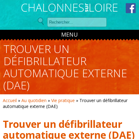
Panneau de gestion des cookies
MENU
TROUVER UN
DÉFIBRILLATEUR
AUTOMATIQUE EXTERNE
(DAE)
Accueil
»
Au quotidien
»
Vie pratique
»
Trouver un défibrillateur
automatique externe (DAE)
Trouver un défibrillateur
automatique externe (DAE)