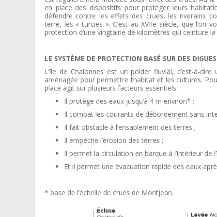
en place des dispositifs pour protéger leurs habita
défendre contre les effets des crues, les riverains c
terre, les « turcies ». C’est au XVIIe siècle, que l’on 
protection d’une vingtaine de kilomètres qui ceinture la to
LE SYSTÈME DE PROTECTION BASÉ SUR DES DIGUES
L’île de Chalonnes est un polder fluvial, c’est-à-dir
aménagée pour permettre l’habitat et les cultures. Po
place agit sur plusieurs facteurs essentiels :
Il protège des eaux jusqu’à 4 m environ* ;
Il combat les courants de débordement sans inte
Il fait obstacle à l’ensablement des terres ;
Il empêche l’érosion des terres ;
Il permet la circulation en barque à l’intérieur de l’
Et il permet une évacuation rapide des eaux aprè
* base de l’échelle de crues de Montjean.