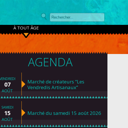
À TOUT ÂGE
AGENDA
VENDREDI
Marché de créateurs “Les
07
Vendredis Artisanaux”
AOÛT
SAMEDI
15
Marché du samedi 15 août 2026
AOÛT