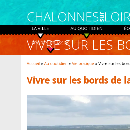
Panneau de gestion des cookies
LA VILLE
AU QUOTIDIEN
ÉC
VIVRE SUR LES B
SPORTS ET ASSOS
Accueil
»
Au quotidien
»
Vie pratique
»
Vivre sur les bor
Vivre sur les bords de l