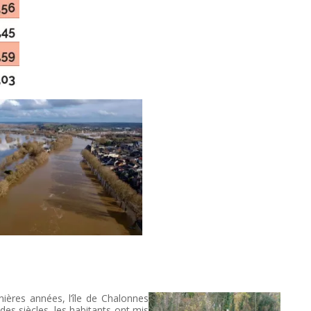
ères années, l’île de Chalonnes
 des siècles, les habitants ont mis