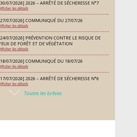
d’essai gratuit
[30/07/2026] 2026 – ARRÊTÉ DE SÉCHERESSE N°7
SEP
Afficher les détails
[27/07/2026] COMMUNIQUÉ DU 27/07/26
MARDI
Afficher les détails
08
Chorale À travers chants
SEP
[24/07/2026] PRÉVENTION CONTRE LE RISQUE DE
FEUX DE FORÊT ET DE VÉGÉTATION
Afficher les détails
SAMEDI
Défi de pêche aux leurres
12
[18/07/2026] COMMUNIQUÉ DU 18/07/26
(concept lure house)
Afficher les détails
SEP
[17/07/2026] 2026 – ARRÊTÉ DE SÉCHERESSE N°6
Afficher les détails
DIMANCHE
13
Repas de fouées
Toutes les brêves
[16/07/2026] COMMUNIQUÉ DU 16/07/26
SEP
Afficher les détails
[16/07/2026] FERMETURE EXCEPTIONNELLE DE LA
LUNDI
Conseil municipal du 14
MAIRIE
14
septembre 2026
Afficher les détails
SEP
[13/07/2026] PLAN CANICULE 2026 : DISPOSITIF EN