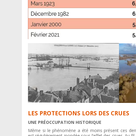
LES PROTECTIONS LORS DES CRUES
UNE PRÉOCCUPATION HISTORIQUE
Même si le phénomène a été moins présent ces derni
est régulièrement inondée sous l’effet des crues. Au fil