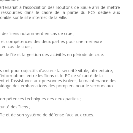
rtenariat à l’association des Boutons de Saule afin de mettre
 ressources dans le cadre de la partie du PCS dédiée aux
le sur le site internet de la Ville.
é des îliens notamment en cas de crue ;
et compétences des deux parties pour une meilleure
é en cas de crue ;
de l’île et la gestion des activités en période de crue.
 ont pour objectifs d’assurer la sécurité vitale, alimentaire,
’informations entre les îliens et le PC de sécurité de la
ent et l’assistance aux personnes isolées, la maintenance des
guidage des embarcations des pompiers pour le secours aux
s compétences
techniques des deux parties ;
écurité des
îliens ;
’île et de son s
ystème de défense face aux crues.