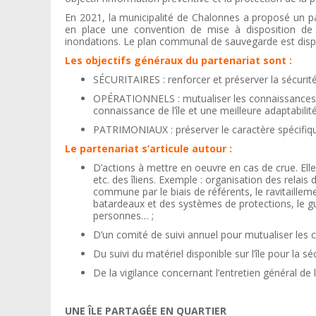
En 2021, la municipalité de Chalonnes a proposé un pa
en place une convention de mise à disposition de
inondations. Le plan communal de sauvegarde est disponib
Les objectifs généraux du partenariat sont :
SÉCURITAIRES : renforcer et préserver la sécurit
OPÉRATIONNELS : mutualiser les connaissances 
connaissance de l’île et une meilleure adaptabilit
PATRIMONIAUX : préserver le caractère spécifique 
Le partenariat s’articule autour :
D’actions à mettre en oeuvre en cas de crue. Elles
etc. des îliens. Exemple : organisation des relais d
commune par le biais de référents, le ravitaillem
batardeaux et des systèmes de protections, le 
personnes… ;
D’un comité de suivi annuel pour mutualiser le
Du suivi du matériel disponible sur l’île pour la s
De la vigilance concernant l’entretien général de l
UNE ÎLE PARTAGÉE EN QUARTIER