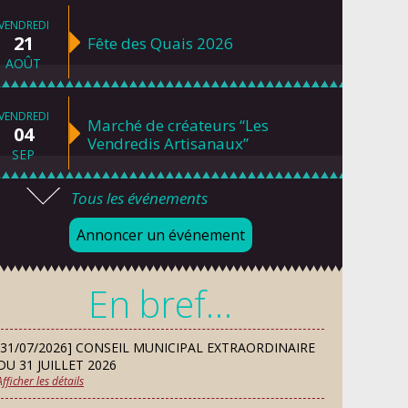
VENDREDI
21
Fête des Quais 2026
AOÛT
VENDREDI
Marché de créateurs “Les
04
Vendredis Artisanaux”
SEP
Tous les événements
VENDREDI
04
Concours de pétanque F2C
Annoncer un événement
SEP
En bref…
SAMEDI
05
Forum des Associations 2026
SEP
[31/07/2026] CONSEIL MUNICIPAL EXTRAORDINAIRE
DU 31 JUILLET 2026
Afficher les détails
LUNDI
Danses solo et en couple – cours
07