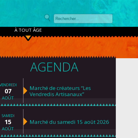
À TOUT ÂGE
AGENDA
VENDREDI
Marché de créateurs “Les
07
Vendredis Artisanaux”
AOÛT
SAMEDI
15
Marché du samedi 15 août 2026
AOÛT