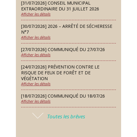
[31/07/2026] CONSEIL MUNICIPAL
Défi de pêche aux leurres (concept
EXTRAORDINAIRE DU 31 JUILLET 2026
lure house)
Afficher les détails
Dimanche 13 Sep
[30/07/2026] 2026 – ARRÊTÉ DE SÉCHERESSE
Repas de fouées
N°7
Afficher les détails
Lundi 14 Sep
Conseil municipal du 14 septembre
[27/07/2026] COMMUNIQUÉ DU 27/07/26
2026
Afficher les détails
Jeudi 24 Sep
[24/07/2026] PRÉVENTION CONTRE LE
Permanence des Architectes des
RISQUE DE FEUX DE FORÊT ET DE
Bâtiments de France
VÉGÉTATION
Afficher les détails
Samedi 26 Sep
[18/07/2026] COMMUNIQUÉ DU 18/07/26
Concours de palets
Afficher les détails
Vendredi 09 Oct
[17/07/2026] 2026 – ARRÊTÉ DE SÉCHERESSE
Soirée des nouveaux habitants
Toutes les brêves
N°6
Afficher les détails
Lundi 12 Oct
Conseil municipal du 12 octobre
[16/07/2026] COMMUNIQUÉ DU 16/07/26