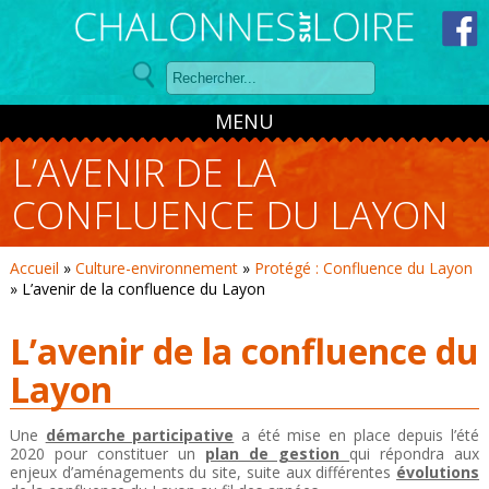
Panneau de gestion des cookies
MENU
L’AVENIR DE LA
CONFLUENCE DU LAYON
Accueil
»
Culture-environnement
»
Protégé : Confluence du Layon
»
L’avenir de la confluence du Layon
L’avenir de la confluence du
Layon
Une
démarche participative
a été mise en place depuis l’été
2020 pour constituer un
plan de gestion
qui répondra aux
enjeux d’aménagements du site, suite aux différentes
évolutions