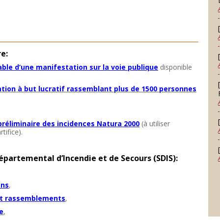
e:
able d’une manifestation sur la voie publique
disponible
tion à but lucratif rassemblant plus de 1500 personnes
 préliminaire des incidences Natura 2000
(à utiliser
tifice).
épartemental d’Incendie et de Secours (SDIS):
ons
,
 et rassemblements
,
ce
,