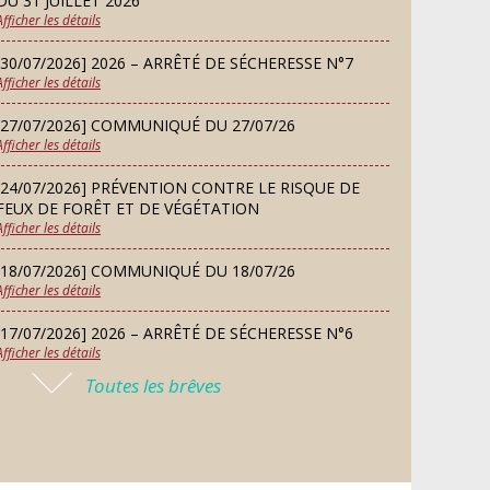
DU 31 JUILLET 2026
Afficher les détails
MARDI
08
Chorale À travers chants
[30/07/2026] 2026 – ARRÊTÉ DE SÉCHERESSE N°7
SEP
Afficher les détails
[27/07/2026] COMMUNIQUÉ DU 27/07/26
SAMEDI
Afficher les détails
Défi de pêche aux leurres
12
(concept lure house)
SEP
[24/07/2026] PRÉVENTION CONTRE LE RISQUE DE
FEUX DE FORÊT ET DE VÉGÉTATION
Afficher les détails
DIMANCHE
13
Repas de fouées
[18/07/2026] COMMUNIQUÉ DU 18/07/26
Afficher les détails
SEP
[17/07/2026] 2026 – ARRÊTÉ DE SÉCHERESSE N°6
Afficher les détails
LUNDI
Conseil municipal du 14
14
Toutes les brêves
septembre 2026
[16/07/2026] COMMUNIQUÉ DU 16/07/26
SEP
Afficher les détails
[16/07/2026] FERMETURE EXCEPTIONNELLE DE LA
JEUDI
Permanence des Architectes des
MAIRIE
24