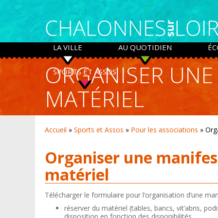
Panneau de gestion des cookies
LA VILLE
AU QUOTIDIEN
ÉC
ORGANISER UNE 
SPORTS ET ASSOS
MATÉRIEL
Accueil
»
Sports et Assos
»
Pour les associations
»
Org
Organiser une manifest
matériel
Télécharger le formulaire pour l’organisation d’une man
réserver du matériel (tables, bancs, vit’abris, pod
disposition en fonction des disponibilités.