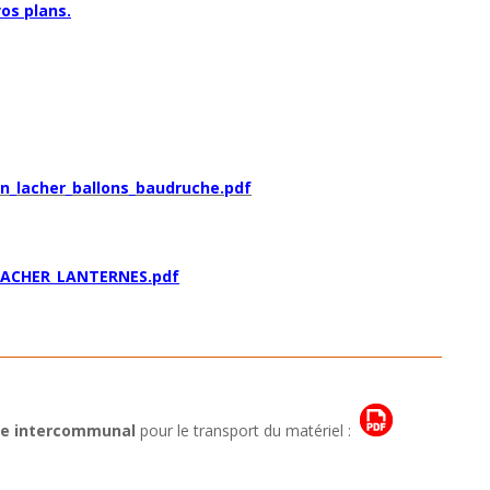
vos plans.
on_lacher_ballons_baudruche.pdf
_LACHER_LANTERNES.pdf
le intercommunal
pour le transport du matériel :