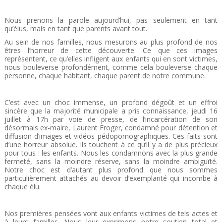
Nous prenons la parole aujourd’hui, pas seulement en tant
qu’élus, mais en tant que parents avant tout.
Au sein de nos familles, nous mesurons au plus profond de nos
êtres l’horreur de cette découverte. Ce que ces images
représentent, ce qu’elles infligent aux enfants qui en sont victimes,
nous bouleverse profondément, comme cela bouleverse chaque
personne, chaque habitant, chaque parent de notre commune.
C’est avec un choc immense, un profond dégoût et un effroi
sincère que la majorité municipale a pris connaissance, jeudi 16
juillet à 17h par voie de presse, de l’incarcération de son
désormais ex-maire, Laurent Froger, condamné pour détention et
diffusion d’images et vidéos pédopornographiques. Ces faits sont
d’une horreur absolue. Ils touchent à ce qu’il y a de plus précieux
pour tous : les enfants. Nous les condamnons avec la plus grande
fermeté, sans la moindre réserve, sans la moindre ambiguïté.
Notre choc est d’autant plus profond que nous sommes
particulièrement attachés au devoir d’exemplarité qui incombe à
chaque élu.
Nos premières pensées vont aux enfants victimes de tels actes et
à leurs familles. Nous leur exprimons notre soutien total et