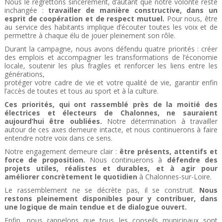
Nous le regrettons sincèrement, d’autant que notre volonté reste
inchangée :
travailler de manière constructive, dans un
esprit de coopération et de respect mutuel.
Pour nous, être
au service des habitants implique d’écouter toutes les voix et de
permettre à chaque élu de jouer pleinement son rôle.
Durant la campagne, nous avons défendu quatre priorités : créer
des emplois et accompagner les transformations de l’économie
locale, soutenir les plus fragiles et renforcer les liens entre les
générations,
protéger votre cadre de vie et votre qualité de vie, garantir enfin
l’accès de toutes et tous au sport et à la culture.
Ces priorités, qui ont rassemblé près de la moitié des
électrices et électeurs de Chalonnes, ne sauraient
aujourd’hui être oubliées.
Notre détermination à travailler
autour de ces axes demeure intacte, et nous continuerons à faire
entendre notre voix dans ce sens.
Notre engagement demeure clair :
être présents, attentifs et
force de proposition.
Nous continuerons à
défendre des
projets utiles, réalistes et durables, et à agir pour
améliorer concrètement le quotidien
à Chalonnes-sur-Loire.
Le rassemblement ne se décrète pas, il se construit.
Nous
restons pleinement disponibles pour y contribuer, dans
une logique de main tendue et de dialogue ouvert.
Enfin, nous rappelons que tous les conseils municipaux sont