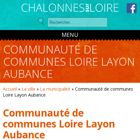
Panneau de gestion des cookies
MENU
COMMUNAUTÉ DE
COMMUNES LOIRE LAYON
AUBANCE
Accueil
»
La ville
»
La municipalité
»
Communauté de communes
Loire Layon Aubance
Communauté de
communes Loire Layon
Aubance