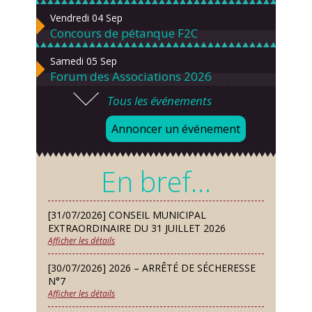
Vendredi 04 Sep
Concours de pétanque F2C
Samedi 05 Sep
Forum des Associations 2026
Tous les événements
Lundi 07 Sep
Danses solo et en couple – cours
Annoncer un événement
d’essai gratuit
Mardi 08 Sep
En bref…
Chorale À travers chants
Samedi 12 Sep
[31/07/2026] CONSEIL MUNICIPAL
Défi de pêche aux leurres (concept
EXTRAORDINAIRE DU 31 JUILLET 2026
lure house)
Afficher les détails
Dimanche 13 Sep
[30/07/2026] 2026 – ARRÊTÉ DE SÉCHERESSE
Repas de fouées
N°7
Afficher les détails
Lundi 14 Sep