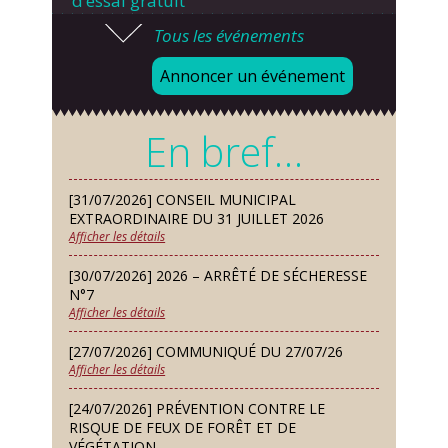
d’essai gratuit
Tous les événements
Mardi 08 Sep
Chorale À travers chants
Annoncer un événement
Samedi 12 Sep
Défi de pêche aux leurres (concept
En bref…
lure house)
Dimanche 13 Sep
[31/07/2026] CONSEIL MUNICIPAL
Repas de fouées
EXTRAORDINAIRE DU 31 JUILLET 2026
Afficher les détails
Lundi 14 Sep
Conseil municipal du 14 septembre
[30/07/2026] 2026 – ARRÊTÉ DE SÉCHERESSE
2026
N°7
Afficher les détails
Jeudi 24 Sep
Permanence des Architectes des
[27/07/2026] COMMUNIQUÉ DU 27/07/26
Bâtiments de France
Afficher les détails
Samedi 26 Sep
[24/07/2026] PRÉVENTION CONTRE LE
Concours de palets
RISQUE DE FEUX DE FORÊT ET DE
VÉGÉTATION