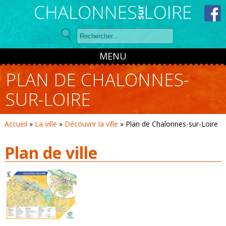
Panneau de gestion des cookies
MENU
PLAN DE CHALONNES-
SUR-LOIRE
Accueil
»
La ville
»
Découvrir la ville
»
Plan de Chalonnes-sur-Loire
Plan de ville