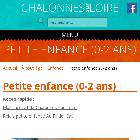
Panneau de gestion des cookies
MENU
PETITE ENFANCE (0-2 ANS)
Accueil
»
À tout âge
»
Enfance
»
Petite enfance (0-2 ans)
Petite enfance (0-2 ans)
Accès rapide :
Multi-accueil de Chalonnes-sur-Loire
Relais petite enfance Au Fil de l’Eau