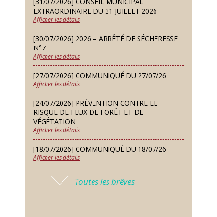
[31/07/2026] CONSEIL MUNICIPAL
Défi de pêche aux leurres (concept
EXTRAORDINAIRE DU 31 JUILLET 2026
lure house)
Afficher les détails
Dimanche 13 Sep
[30/07/2026] 2026 – ARRÊTÉ DE SÉCHERESSE
Repas de fouées
N°7
Afficher les détails
Lundi 14 Sep
Conseil municipal du 14 septembre
[27/07/2026] COMMUNIQUÉ DU 27/07/26
2026
Afficher les détails
Jeudi 24 Sep
[24/07/2026] PRÉVENTION CONTRE LE
Permanence des Architectes des
RISQUE DE FEUX DE FORÊT ET DE
Bâtiments de France
VÉGÉTATION
Afficher les détails
Samedi 26 Sep
[18/07/2026] COMMUNIQUÉ DU 18/07/26
Concours de palets
Afficher les détails
Vendredi 09 Oct
[17/07/2026] 2026 – ARRÊTÉ DE SÉCHERESSE
Soirée des nouveaux habitants
Toutes les brêves
N°6
Afficher les détails
Lundi 12 Oct
Conseil municipal du 12 octobre
[16/07/2026] COMMUNIQUÉ DU 16/07/26