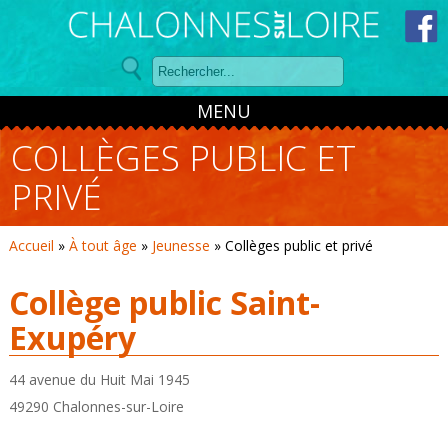
Panneau de gestion des cookies
MENU
COLLÈGES PUBLIC ET
PRIVÉ
Accueil
»
À tout âge
»
Jeunesse
»
Collèges public et privé
Collège public Saint-
Exupéry
44 avenue du Huit Mai 1945
49290
Chalonnes-sur-Loire