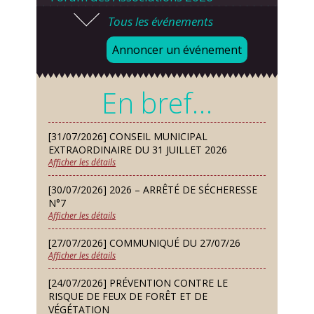
Tous les événements
Lundi 07 Sep
Danses solo et en couple – cours
Annoncer un événement
d’essai gratuit
Mardi 08 Sep
En bref…
Chorale À travers chants
Samedi 12 Sep
[31/07/2026] CONSEIL MUNICIPAL
Défi de pêche aux leurres (concept
EXTRAORDINAIRE DU 31 JUILLET 2026
lure house)
Afficher les détails
Dimanche 13 Sep
[30/07/2026] 2026 – ARRÊTÉ DE SÉCHERESSE
Repas de fouées
N°7
Afficher les détails
Lundi 14 Sep
Conseil municipal du 14 septembre
[27/07/2026] COMMUNIQUÉ DU 27/07/26
2026
Afficher les détails
Jeudi 24 Sep
[24/07/2026] PRÉVENTION CONTRE LE
Permanence des Architectes des
RISQUE DE FEUX DE FORÊT ET DE
Bâtiments de France
VÉGÉTATION