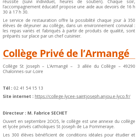
réussite (suivi individuel, heures de soutien). Chaque soir,
l’accompagnement éducatif propose une aide aux devoirs de 16 h
30 à 17 h 30.
Le service de restauration offre la possibilité chaque jour à 350
élèves de déjeuner au collège, dans un environnement convivial :
les repas variés et fabriqués à partir de produits de qualité, sont
préparés sur place par un chef cuisinier.
Collège Privé de l’Armangé
Collège St Joseph – L’Armangé – 3 allée du Collège – 49290
Chalonnes-sur-Loire
Tél :
02 41 54 15 13
Site internet :
https://college-lycee-saintjoseph.anjou.e-lyco.fr/
Directeur : M. Fabrice SECHET
Ouvert en septembre 2OO5, le collège est une annexe du collège
et lycée privés catholiques St-Joseph de La Pommeraye.
Les 300 élèves bénéficient de conditions idéales pour étudier et