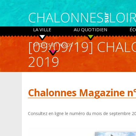
Panneau de gestion des cookies
LA VILLE
AU QUOTIDIEN
ÉC
[09/09/19] CHA
SPORTS ET ASSOS
2019
Chalonnes Magazine n°
Consultez en ligne le numéro du mois de septembre 