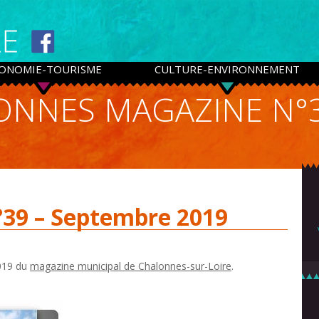
ONOMIE-TOURISME
CULTURE-ENVIRONNEMENT
LONNES MAGAZINE N°
39 – Septembre 2019
2019 du
magazine municipal de Chalonnes-sur-Loire
.