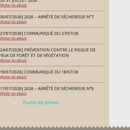
DU 31 JUILLET 2026
Afficher les détails
LUNDI
Danses solo et en couple – cours
07
d’essai gratuit
[30/07/2026] 2026 – ARRÊTÉ DE SÉCHERESSE N°7
SEP
Afficher les détails
[27/07/2026] COMMUNIQUÉ DU 27/07/26
MARDI
Afficher les détails
08
Chorale À travers chants
SEP
[24/07/2026] PRÉVENTION CONTRE LE RISQUE DE
FEUX DE FORÊT ET DE VÉGÉTATION
Afficher les détails
SAMEDI
Défi de pêche aux leurres
12
[18/07/2026] COMMUNIQUÉ DU 18/07/26
(concept lure house)
Afficher les détails
SEP
[17/07/2026] 2026 – ARRÊTÉ DE SÉCHERESSE N°6
Afficher les détails
DIMANCHE
13
Repas de fouées
Toutes les brêves
[16/07/2026] COMMUNIQUÉ DU 16/07/26
SEP
Afficher les détails
[16/07/2026] FERMETURE EXCEPTIONNELLE DE LA
LUNDI
Conseil municipal du 14
MAIRIE
14