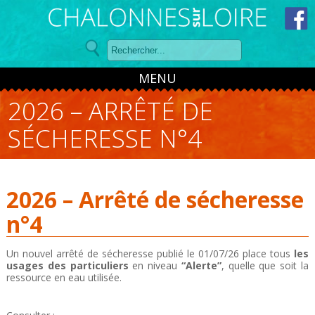
Panneau de gestion des cookies
MENU
2026 – ARRÊTÉ DE
SÉCHERESSE N°4
2026 – Arrêté de sécheresse
n°4
Un nouvel arrêté de sécheresse publié le 01/07/26 place tous
les
usages des particuliers
en niveau
“Alerte”
, quelle que soit la
ressource en eau utilisée.