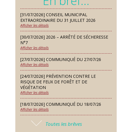
En bref…
Samedi 12 Sep
[31/07/2026] CONSEIL MUNICIPAL
Défi de pêche aux leurres (concept
EXTRAORDINAIRE DU 31 JUILLET 2026
lure house)
Afficher les détails
Dimanche 13 Sep
[30/07/2026] 2026 – ARRÊTÉ DE SÉCHERESSE
Repas de fouées
N°7
Afficher les détails
Lundi 14 Sep
Conseil municipal du 14 septembre
[27/07/2026] COMMUNIQUÉ DU 27/07/26
2026
Afficher les détails
Jeudi 24 Sep
[24/07/2026] PRÉVENTION CONTRE LE
Permanence des Architectes des
RISQUE DE FEUX DE FORÊT ET DE
Bâtiments de France
VÉGÉTATION
Afficher les détails
Samedi 26 Sep
[18/07/2026] COMMUNIQUÉ DU 18/07/26
Concours de palets
Afficher les détails
Vendredi 09 Oct
[17/07/2026] 2026 – ARRÊTÉ DE SÉCHERESSE
Soirée des nouveaux habitants
Toutes les brêves
N°6
Afficher les détails