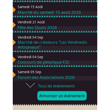
Samedi 15 Août
Marché du samedi 15 août 2026
Vendredi 21 Août
Fête des Quais 2026
Vendredi 04 Sep
Marché de créateurs “Les Vendredis
Artisanaux”
Vendredi 04 Sep
Concours de pétanque F2C
Samedi 05 Sep
Forum des Associations 2026
Tous les événements
Lundi 07 Sep
Danses solo et en couple – cours
Annoncer un événement
d’essai gratuit
Mardi 08 Sep