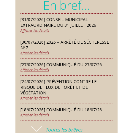
En bref…
Chorale À travers chants
Samedi 12 Sep
[31/07/2026] CONSEIL MUNICIPAL
Défi de pêche aux leurres (concept
EXTRAORDINAIRE DU 31 JUILLET 2026
lure house)
Afficher les détails
Dimanche 13 Sep
[30/07/2026] 2026 – ARRÊTÉ DE SÉCHERESSE
Repas de fouées
N°7
Afficher les détails
Lundi 14 Sep
Conseil municipal du 14 septembre
[27/07/2026] COMMUNIQUÉ DU 27/07/26
2026
Afficher les détails
Jeudi 24 Sep
[24/07/2026] PRÉVENTION CONTRE LE
Permanence des Architectes des
RISQUE DE FEUX DE FORÊT ET DE
Bâtiments de France
VÉGÉTATION
Afficher les détails
Samedi 26 Sep
[18/07/2026] COMMUNIQUÉ DU 18/07/26
Concours de palets
Afficher les détails
Vendredi 09 Oct
[17/07/2026] 2026 – ARRÊTÉ DE SÉCHERESSE
Soirée des nouveaux habitants
Toutes les brêves
N°6