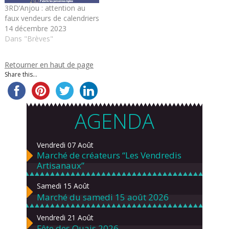
impactant directement les…
3RD’Anjou : attention au
faux vendeurs de calendriers
14 décembre 2023
Dans "Brèves"
Retourner en haut de page
Share this...
AGENDA
Vendredi 07 Août
Marché de créateurs “Les Vendredis
Artisanaux”
Samedi 15 Août
Marché du samedi 15 août 2026
Vendredi 21 Août
Fête des Quais 2026