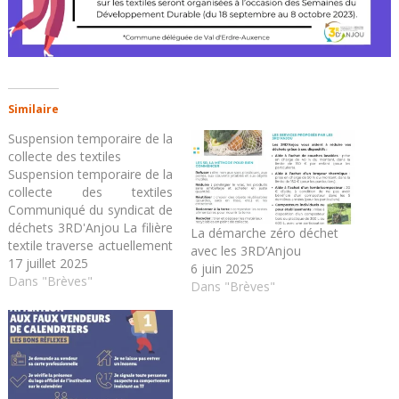
Similaire
Suspension temporaire de la
collecte des textiles
Suspension temporaire de la
collecte des textiles
Communiqué du syndicat de
déchets 3RD'Anjou La filière
La démarche zéro déchet
textile traverse actuellement
avec les 3RD’Anjou
une crise sans précédent,
17 juillet 2025
6 juin 2025
liée au contexte
Dans "Brèves"
Dans "Brèves"
géopolitique international
qui perturbe les échanges
commerciaux. Cette
situation entraîne une forte
baisse de la demande et des
prix des textiles recyclés,