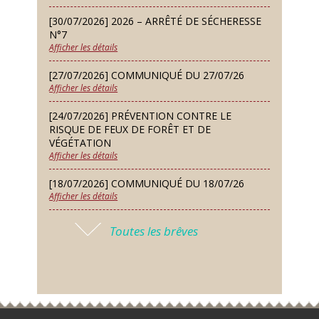
Dimanche 13 Sep
[30/07/2026] 2026 – ARRÊTÉ DE SÉCHERESSE
Repas de fouées
N°7
Afficher les détails
Lundi 14 Sep
Conseil municipal du 14 septembre
[27/07/2026] COMMUNIQUÉ DU 27/07/26
2026
Afficher les détails
Jeudi 24 Sep
[24/07/2026] PRÉVENTION CONTRE LE
Permanence des Architectes des
RISQUE DE FEUX DE FORÊT ET DE
Bâtiments de France
VÉGÉTATION
Afficher les détails
Samedi 26 Sep
[18/07/2026] COMMUNIQUÉ DU 18/07/26
Concours de palets
Afficher les détails
Vendredi 09 Oct
[17/07/2026] 2026 – ARRÊTÉ DE SÉCHERESSE
Soirée des nouveaux habitants
Toutes les brêves
N°6
Afficher les détails
Lundi 12 Oct
Conseil municipal du 12 octobre
[16/07/2026] COMMUNIQUÉ DU 16/07/26
2026
Afficher les détails
Samedi 14 Nov
[16/07/2026] FERMETURE EXCEPTIONNELLE