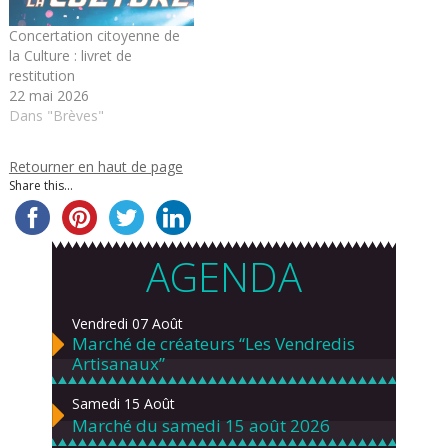
Concertation citoyenne de
la Culture : livret de
restitution
22 mai 2026
Dans "Brèves"
Retourner en haut de page
Share this...
AGENDA
Vendredi 07 Août
Marché de créateurs “Les Vendredis
Artisanaux”
Samedi 15 Août
Marché du samedi 15 août 2026