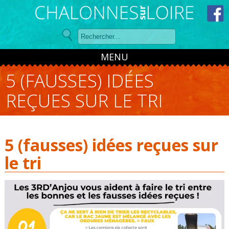
Panneau de gestion des cookies
MENU
5 (FAUSSES) IDÉES
REÇUES SUR LE TRI
5 (fausses) idées reçues sur
le tri