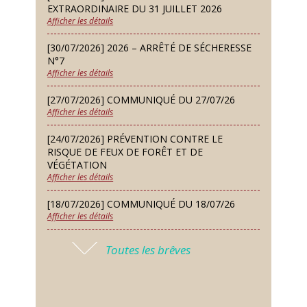
EXTRAORDINAIRE DU 31 JUILLET 2026
lure house)
Afficher les détails
Dimanche 13 Sep
[30/07/2026] 2026 – ARRÊTÉ DE SÉCHERESSE
Repas de fouées
N°7
Afficher les détails
Lundi 14 Sep
Conseil municipal du 14 septembre
[27/07/2026] COMMUNIQUÉ DU 27/07/26
2026
Afficher les détails
Jeudi 24 Sep
[24/07/2026] PRÉVENTION CONTRE LE
Permanence des Architectes des
RISQUE DE FEUX DE FORÊT ET DE
Bâtiments de France
VÉGÉTATION
Afficher les détails
Samedi 26 Sep
[18/07/2026] COMMUNIQUÉ DU 18/07/26
Concours de palets
Afficher les détails
Vendredi 09 Oct
[17/07/2026] 2026 – ARRÊTÉ DE SÉCHERESSE
Soirée des nouveaux habitants
Toutes les brêves
N°6
Afficher les détails
Lundi 12 Oct
Conseil municipal du 12 octobre
[16/07/2026] COMMUNIQUÉ DU 16/07/26
2026