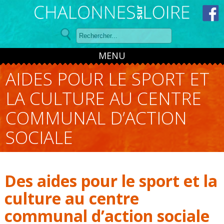
Panneau de gestion des cookies
MENU
AIDES POUR LE SPORT ET
LA CULTURE AU CENTRE
COMMUNAL D’ACTION
SOCIALE
Des aides pour le sport et la
culture au centre
communal d’action sociale