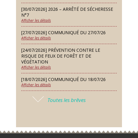
Conseil municipal du 14 septembre
[30/07/2026] 2026 – ARRÊTÉ DE SÉCHERESSE
2026
N°7
Afficher les détails
Jeudi 24 Sep
Permanence des Architectes des
[27/07/2026] COMMUNIQUÉ DU 27/07/26
Bâtiments de France
Afficher les détails
Samedi 26 Sep
[24/07/2026] PRÉVENTION CONTRE LE
Concours de palets
RISQUE DE FEUX DE FORÊT ET DE
VÉGÉTATION
Afficher les détails
Vendredi 09 Oct
Soirée des nouveaux habitants
[18/07/2026] COMMUNIQUÉ DU 18/07/26
Afficher les détails
Lundi 12 Oct
Conseil municipal du 12 octobre
[17/07/2026] 2026 – ARRÊTÉ DE SÉCHERESSE
2026
Toutes les brêves
N°6
Afficher les détails
Samedi 14 Nov
Concours de belote
[16/07/2026] COMMUNIQUÉ DU 16/07/26
Afficher les détails
Lundi 16 Nov
Conseil municipal du 16 novembre
[16/07/2026] FERMETURE EXCEPTIONNELLE