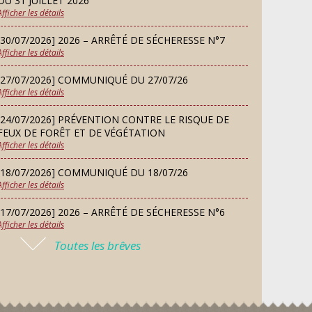
DU 31 JUILLET 2026
Afficher les détails
LUNDI
Danses solo et en couple – cours
07
d’essai gratuit
[30/07/2026] 2026 – ARRÊTÉ DE SÉCHERESSE N°7
SEP
Afficher les détails
[27/07/2026] COMMUNIQUÉ DU 27/07/26
MARDI
Afficher les détails
08
Chorale À travers chants
SEP
[24/07/2026] PRÉVENTION CONTRE LE RISQUE DE
FEUX DE FORÊT ET DE VÉGÉTATION
Afficher les détails
SAMEDI
Défi de pêche aux leurres
12
[18/07/2026] COMMUNIQUÉ DU 18/07/26
(concept lure house)
Afficher les détails
SEP
[17/07/2026] 2026 – ARRÊTÉ DE SÉCHERESSE N°6
Afficher les détails
DIMANCHE
13
Repas de fouées
Toutes les brêves
[16/07/2026] COMMUNIQUÉ DU 16/07/26
SEP
Afficher les détails
[16/07/2026] FERMETURE EXCEPTIONNELLE DE LA
LUNDI
Conseil municipal du 14
MAIRIE
14