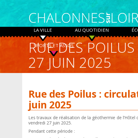
Panneau de gestion des cookies
LA VILLE
AU QUOTIDIEN
ÉC
RUE DES POILUS
SPORTS ET ASSOS
27 JUIN 2025
Rue des Poilus : circul
juin 2025
Les travaux de réalisation de la géothermie de l’Hôtel 
vendredi 27 juin 2025.
Pendant cette période :