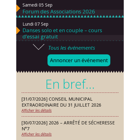
Samedi 05 Sep
Forum des Associations 2026
Lundi 07 Sep
Danses solo et en couple – cours
d’essai gratuit
Tous les événements
Mardi 08 Sep
Chorale À travers chants
Annoncer un événement
Samedi 12 Sep
Défi de pêche aux leurres (concept
En bref…
lure house)
Dimanche 13 Sep
[31/07/2026] CONSEIL MUNICIPAL
Repas de fouées
EXTRAORDINAIRE DU 31 JUILLET 2026
Afficher les détails
Lundi 14 Sep
Conseil municipal du 14 septembre
[30/07/2026] 2026 – ARRÊTÉ DE SÉCHERESSE
2026
N°7
Afficher les détails
Jeudi 24 Sep