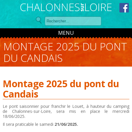
Panneau de gestion des cookies
MENU
MONTAGE 2025 DU PONT
DU CANDAIS
Montage 2025 du pont du
Candais
Le pont saisonnier pour franchir le Louet, à hauteur du camping
de Chalonnes-sur-Loire, sera mis en place le mercredi
18/06/2025.
Il sera praticable le samedi
21/06/2025.