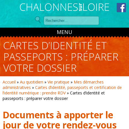
Panneau de gestion des cookies
MENU
CARTES D’IDENTITÉ ET
PASSEPORTS : PRÉPARER
VOTRE DOSSIER
Accueil
»
Au quotidien
»
Vie pratique
»
Mes démarches
administratives
»
Cartes d’identité, passeports et certification de
l’identité numérique : prendre RDV
»
Cartes d’identité et
passeports : préparer votre dossier
Documents à apporter le
jour de votre rendez-vous