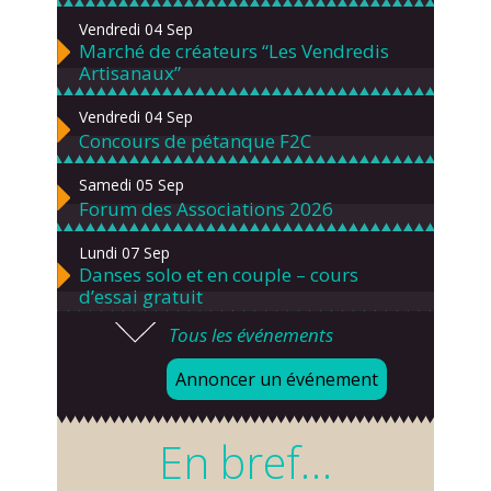
Vendredi 04 Sep
Marché de créateurs “Les Vendredis
Artisanaux”
Vendredi 04 Sep
Concours de pétanque F2C
Samedi 05 Sep
Forum des Associations 2026
Lundi 07 Sep
Danses solo et en couple – cours
d’essai gratuit
Tous les événements
Mardi 08 Sep
Chorale À travers chants
Annoncer un événement
Samedi 12 Sep
Défi de pêche aux leurres (concept
En bref…
lure house)