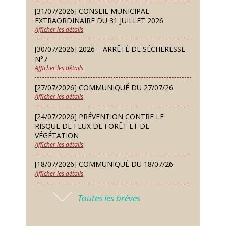
Dimanche 13 Sep
[31/07/2026] CONSEIL MUNICIPAL
Repas de fouées
EXTRAORDINAIRE DU 31 JUILLET 2026
Afficher les détails
Lundi 14 Sep
Conseil municipal du 14 septembre
[30/07/2026] 2026 – ARRÊTÉ DE SÉCHERESSE
2026
N°7
Afficher les détails
Jeudi 24 Sep
Permanence des Architectes des
[27/07/2026] COMMUNIQUÉ DU 27/07/26
Bâtiments de France
Afficher les détails
Samedi 26 Sep
[24/07/2026] PRÉVENTION CONTRE LE
Concours de palets
RISQUE DE FEUX DE FORÊT ET DE
VÉGÉTATION
Afficher les détails
Vendredi 09 Oct
Soirée des nouveaux habitants
[18/07/2026] COMMUNIQUÉ DU 18/07/26
Afficher les détails
Lundi 12 Oct
Conseil municipal du 12 octobre
[17/07/2026] 2026 – ARRÊTÉ DE SÉCHERESSE
2026
Toutes les brêves
N°6
Afficher les détails
Samedi 14 Nov