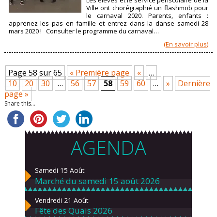
Les élèves et le service périscolaire de la
Ville ont chorégraphié un flashmob pour
le carnaval 2020. Parents, enfants :
apprenez les pas en famille et entrez dans la danse samedi 28
mars 2020 ! Consulter le programme du carnaval…
(En savoir plus)
Page 58 sur 65
« Première page
«
…
10
20
30
…
56
57
58
59
60
…
»
Dernière
page »
Share this...
AGENDA
Samedi 15 Août
Marché du samedi 15 août 2026
Vendredi 21 Août
Fête des Quais 2026