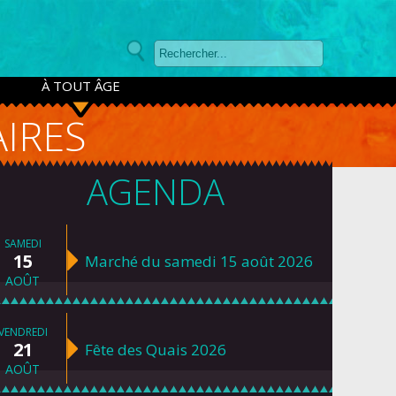
À TOUT ÂGE
IRES
AGENDA
SAMEDI
15
Marché du samedi 15 août 2026
AOÛT
VENDREDI
21
Fête des Quais 2026
AOÛT