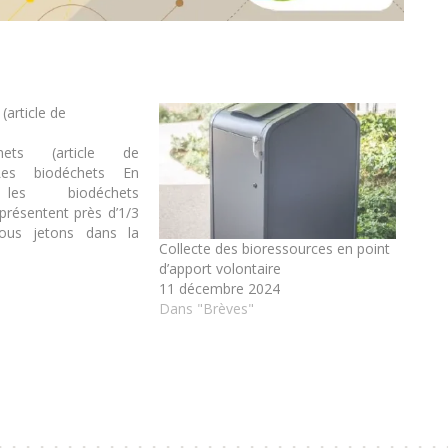
(article de
hets (article de
Les biodéchets En
les biodéchets
eprésentent près d’1/3
us jetons dans la
Collecte des bioressources en point
ures ménagères (30 à
4
d’apport volontaire
tant) alors que ces
11 décembre 2024
ent et doivent être
Dans "Brèves"
risés depuis le 1er
 Mais que sont ces…