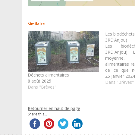
Similaire
Les biodéchets 
3RD’Anjou)
Les biodéc
3RD'Anjou) 
moyenne, 
alimentaires r
de ce que no
Déchets alimentaires
poubelle d’ord
25 janvier 202
8 août 2025
50 kg/an/habi
Dans "Brèves"
Dans "Brèves"
déchets peuv
triés et valo
janvier 2024 !
Retourner en haut de page
Share this...