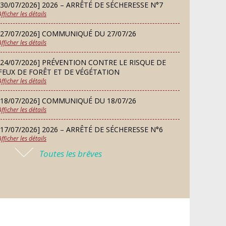
[30/07/2026] 2026 – ARRÊTÉ DE SÉCHERESSE N°7
SEP
Afficher les détails
[27/07/2026] COMMUNIQUÉ DU 27/07/26
SAMEDI
Afficher les détails
Défi de pêche aux leurres
12
(concept lure house)
SEP
[24/07/2026] PRÉVENTION CONTRE LE RISQUE DE
FEUX DE FORÊT ET DE VÉGÉTATION
Afficher les détails
DIMANCHE
13
Repas de fouées
[18/07/2026] COMMUNIQUÉ DU 18/07/26
Afficher les détails
SEP
[17/07/2026] 2026 – ARRÊTÉ DE SÉCHERESSE N°6
Afficher les détails
LUNDI
Conseil municipal du 14
14
Toutes les brêves
septembre 2026
[16/07/2026] COMMUNIQUÉ DU 16/07/26
SEP
Afficher les détails
[16/07/2026] FERMETURE EXCEPTIONNELLE DE LA
JEUDI
Permanence des Architectes des
MAIRIE
24
Bâtiments de France
Afficher les détails
SEP
[13/07/2026] PLAN CANICULE 2026 : DISPOSITIF EN