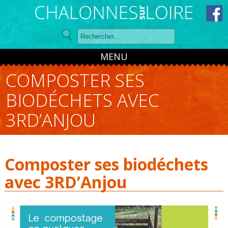
Panneau de gestion des cookies
MENU
COMPOSTER SES
BIODÉCHETS AVEC
3RD’ANJOU
Composter ses biodéchets
avec 3RD’Anjou