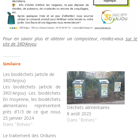
Pour en savoir plus et obtenir un composteur, rendez-vous
sur le
site de 3RD’Anjou
Similaire
Les biodéchets (article de
3RD’Anjou)
Les biodéchets (article de
3RD'Anjou) Les biodéchets
En moyenne, les biodéchets
alimentaires représentent
Déchets alimentaires
près d’1/3 de ce que nous
8 août 2025
jetons dans la poubelle
25 janvier 2024
Dans "Brèves"
d’ordures ménagères (30 à
Dans "Brèves"
50 kg/an/habitant) alors que
Le traitement des Ordures
ces déchets peuvent et