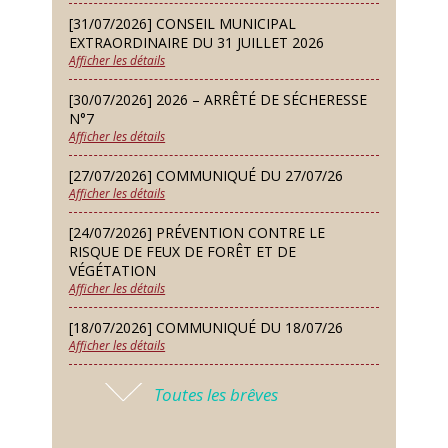
Samedi 12 Sep
[31/07/2026] CONSEIL MUNICIPAL
Défi de pêche aux leurres (concept
EXTRAORDINAIRE DU 31 JUILLET 2026
lure house)
Afficher les détails
Dimanche 13 Sep
[30/07/2026] 2026 – ARRÊTÉ DE SÉCHERESSE
Repas de fouées
N°7
Afficher les détails
Lundi 14 Sep
Conseil municipal du 14 septembre
[27/07/2026] COMMUNIQUÉ DU 27/07/26
2026
Afficher les détails
Jeudi 24 Sep
[24/07/2026] PRÉVENTION CONTRE LE
Permanence des Architectes des
RISQUE DE FEUX DE FORÊT ET DE
Bâtiments de France
VÉGÉTATION
Afficher les détails
Samedi 26 Sep
[18/07/2026] COMMUNIQUÉ DU 18/07/26
Concours de palets
Afficher les détails
Vendredi 09 Oct
[17/07/2026] 2026 – ARRÊTÉ DE SÉCHERESSE
Soirée des nouveaux habitants
Toutes les brêves
N°6
Afficher les détails
Lundi 12 Oct