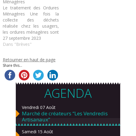
Ménagères
doivent être triés et
Le traitement des Ordures
valorisés depuis le 1er
Ménagères Une fois la
janvier 2024 ! Mais que
collecte des déchets
sont ces…
réalisée chez les usagers,
les ordures ménagères sont
transportées à l’UVE de
27 septembre 2023
Lasse. Tous ces déchets
Dans "Brèves"
sont regroupés dans une
grande fosse. Ils sont
Retourner en haut de page
ensuite enfournés pour être
Share this...
brûlés à 1 100°C. Les restes
solides restant sont refroidis
pour devenir…
AGENDA
Vendredi 07 Août
Marché de créateurs “Les Vendredis
Artisanaux”
Samedi 15 Août