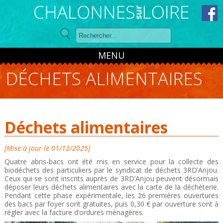
Panneau de gestion des cookies
MENU
DÉCHETS ALIMENTAIRES
Déchets alimentaires
[Mise à jour le 01/12/2025]
Quatre abris-bacs ont été mis en service pour la collecte des
biodéchets des particuliers par le syndicat de déchets 3RD’Anjou.
Ceux qui se sont inscrits auprès de 3RD’Anjou peuvent désormais
déposer leurs déchets alimentaires avec la carte de la déchèterie.
Pendant cette phase expérimentale, les 26 premières ouvertures
des bacs par foyer sont gratuites, puis 0,30 € par ouverture sont à
régler avec la facture d’ordures ménagères.