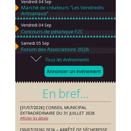
Vendredi 04 Sep
Marché de créateurs “Les Vendredis
Artisanaux”
Vendredi 04 Sep
Concours de pétanque F2C
Samedi 05 Sep
Forum des Associations 2026
Tous les événements
Lundi 07 Sep
Danses solo et en couple – cours
Annoncer un événement
d’essai gratuit
Mardi 08 Sep
En bref…
Chorale À travers chants
Samedi 12 Sep
[31/07/2026] CONSEIL MUNICIPAL
Défi de pêche aux leurres (concept
EXTRAORDINAIRE DU 31 JUILLET 2026
lure house)
Afficher les détails
Dimanche 13 Sep
[30/07/2026] 2026 – ARRÊTÉ DE SÉCHERESSE