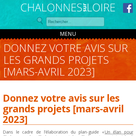
Panneau de gestion des cookies
MENU
DONNEZ VOTRE AVIS SUR
LES GRANDS PROJETS
[MARS-AVRIL 2023]
Donnez votre avis sur les
grands projets [mars-avril
2023]
Dans le cadre de l’élaboration du plan-guide «
Un élan pour