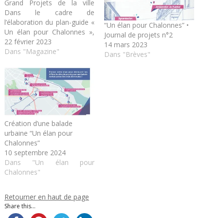
Grand Projets de la ville
Dans le cadre de
l’élaboration du plan-guide «
“Un élan pour Chalonnes” •
Un élan pour Chalonnes »,
Journal de projets n°2
les Chalonnaises et les
22 février 2023
14 mars 2023
Chalonnais sont invités à
Dans "Magazine"
Dans "Brèves"
donner leur avis sur
plusieurs projets
structurants pour la
commune à l’horizon 2040.
Les rendez-vous • UN ÉLAN
POUR…
Création d’une balade
urbaine “Un élan pour
Chalonnes”
10 septembre 2024
Dans "Un élan pour
Chalonnes"
Retourner en haut de page
Share this...