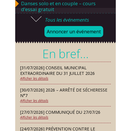
Danses solo et en couple – cours
d’essai gratuit
Tous les événements
Mardi 08 Sep
Chorale À travers chants
Annoncer un événement
Samedi 12 Sep
Défi de pêche aux leurres (concept
En bref…
lure house)
Dimanche 13 Sep
[31/07/2026] CONSEIL MUNICIPAL
Repas de fouées
EXTRAORDINAIRE DU 31 JUILLET 2026
Afficher les détails
Lundi 14 Sep
Conseil municipal du 14 septembre
[30/07/2026] 2026 – ARRÊTÉ DE SÉCHERESSE
2026
N°7
Afficher les détails
Jeudi 24 Sep
Permanence des Architectes des
[27/07/2026] COMMUNIQUÉ DU 27/07/26
Bâtiments de France
Afficher les détails
Samedi 26 Sep
[24/07/2026] PRÉVENTION CONTRE LE