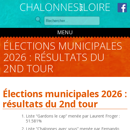
Panneau de gestion des cookies
MENU
ÉLECTIONS MUNICIPALES
2026 : RÉSULTATS DU
2ND TOUR
Élections municipales 2026 :
résultats du 2nd tour
Liste “Gardons le cap” menée par Laurent Froger :
51.581%
Liste “Chalonnes avec vous” menée par Fernando