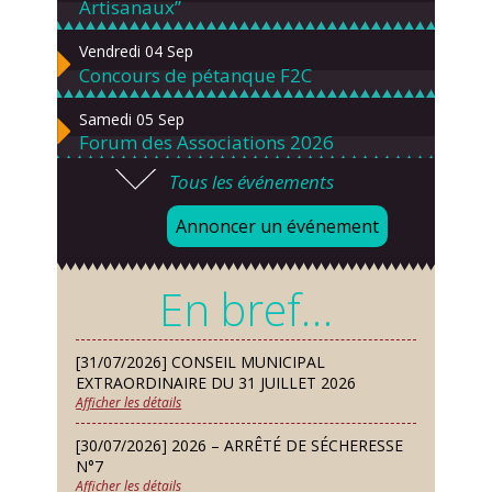
Artisanaux”
Vendredi 04 Sep
Concours de pétanque F2C
Samedi 05 Sep
Forum des Associations 2026
Tous les événements
Lundi 07 Sep
Danses solo et en couple – cours
Annoncer un événement
d’essai gratuit
Mardi 08 Sep
En bref…
Chorale À travers chants
Samedi 12 Sep
[31/07/2026] CONSEIL MUNICIPAL
Défi de pêche aux leurres (concept
EXTRAORDINAIRE DU 31 JUILLET 2026
lure house)
Afficher les détails
Dimanche 13 Sep
[30/07/2026] 2026 – ARRÊTÉ DE SÉCHERESSE
Repas de fouées
N°7
Afficher les détails