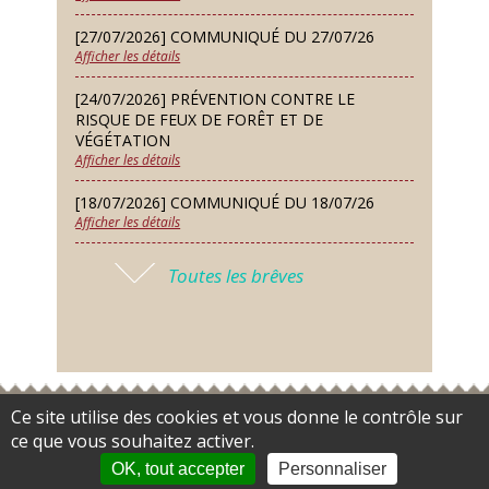
Lundi 14 Sep
Conseil municipal du 14 septembre
[27/07/2026] COMMUNIQUÉ DU 27/07/26
2026
Afficher les détails
Jeudi 24 Sep
[24/07/2026] PRÉVENTION CONTRE LE
Permanence des Architectes des
RISQUE DE FEUX DE FORÊT ET DE
Bâtiments de France
VÉGÉTATION
Afficher les détails
Samedi 26 Sep
[18/07/2026] COMMUNIQUÉ DU 18/07/26
Concours de palets
Afficher les détails
Vendredi 09 Oct
[17/07/2026] 2026 – ARRÊTÉ DE SÉCHERESSE
Soirée des nouveaux habitants
Toutes les brêves
N°6
Afficher les détails
Lundi 12 Oct
Conseil municipal du 12 octobre
[16/07/2026] COMMUNIQUÉ DU 16/07/26
2026
Afficher les détails
Samedi 14 Nov
[16/07/2026] FERMETURE EXCEPTIONNELLE
Ce site utilise des cookies et vous donne le contrôle sur
Accès restreint
Flux RSS
Plan du site
Gestion des cookies
Concours de belote
DE LA MAIRIE
ce que vous souhaitez activer.
Données personnelles
Mentions légales
Contact
Payer
Afficher les détails
en ligne
OK, tout accepter
Personnaliser