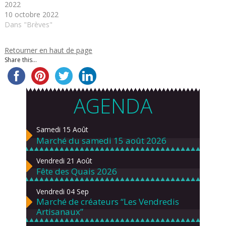
emplacements devront
ces…
2022
faire…
10 octobre 2022
Dans "Brèves"
Retourner en haut de page
Share this...
AGENDA
Samedi 15 Août
Marché du samedi 15 août 2026
Vendredi 21 Août
Fête des Quais 2026
Vendredi 04 Sep
Marché de créateurs “Les Vendredis
Artisanaux”