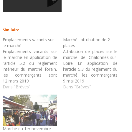
Similaire
Emplacements vacants sur
Marché : attribution de 2
le marché
places
Emplacements vacants sur
Attribution de places sur le
le marché En application de
marché de Chalonnes-sur-
l’article 5.2 du règlement
Loire En application de
intérieur du marché forain,
l'article 5.3 du règlement du
les commerçants sont
marché, les commerçants
informés de la vacance et
12 mars 2019
sont informés de la vacance
9 mai 2019
de l’attribution des
Dans "Brèves"
et de l’attribution de deux
Dans "Brèves"
emplacements désignés ci-
emplacements ci-joints
dessous. Un emplacement
désignés. Les
ne peut être attribué qu’à
emplacements ne pourront
titre précaire aux
être attribués qu’à titre
commerçants non abonnés.
précaire aux commerçants
Les commerçants
non abonnés. Les
intéressés par ces
commerçants intéressés par
Marché du 1er novembre