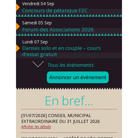
Vendredi 04 Sep
Concours de pétanque F2C
Samedi 05 Sep
Forum des Associations 2026
Lundi 07 Sep
Danses solo et en couple – cours
d’essai gratuit
Tous les événements
Mardi 08 Sep
Chorale À travers chants
Annoncer un événement
Samedi 12 Sep
Défi de pêche aux leurres (concept
En bref…
lure house)
Dimanche 13 Sep
[31/07/2026] CONSEIL MUNICIPAL
Repas de fouées
EXTRAORDINAIRE DU 31 JUILLET 2026
Afficher les détails
Lundi 14 Sep
Conseil municipal du 14 septembre