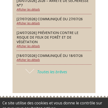
[30/07/2026] 2026 – ARRÊTÉ DE SÉCHERESSE
2026
N°7
Afficher les détails
Jeudi 24 Sep
Permanence des Architectes des
[27/07/2026] COMMUNIQUÉ DU 27/07/26
Bâtiments de France
Afficher les détails
Samedi 26 Sep
[24/07/2026] PRÉVENTION CONTRE LE
Concours de palets
RISQUE DE FEUX DE FORÊT ET DE
VÉGÉTATION
Afficher les détails
Vendredi 09 Oct
Soirée des nouveaux habitants
[18/07/2026] COMMUNIQUÉ DU 18/07/26
Afficher les détails
Lundi 12 Oct
Conseil municipal du 12 octobre
[17/07/2026] 2026 – ARRÊTÉ DE SÉCHERESSE
2026
Toutes les brêves
N°6
Afficher les détails
Samedi 14 Nov
Concours de belote
[16/07/2026] COMMUNIQUÉ DU 16/07/26
Afficher les détails
Lundi 16 Nov
Conseil municipal du 16 novembre
[16/07/2026] FERMETURE EXCEPTIONNELLE
Ce site utilise des cookies et vous donne le contrôle sur
Accès restreint
Flux RSS
Plan du site
Gestion des cookies
2026
DE LA MAIRIE