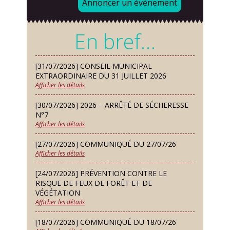
Annoncer un événement
d’essai gratuit
Mardi 08 Sep
En bref…
Chorale À travers chants
Samedi 12 Sep
[31/07/2026] CONSEIL MUNICIPAL
Défi de pêche aux leurres (concept
EXTRAORDINAIRE DU 31 JUILLET 2026
lure house)
Afficher les détails
Dimanche 13 Sep
[30/07/2026] 2026 – ARRÊTÉ DE SÉCHERESSE
Repas de fouées
N°7
Afficher les détails
Lundi 14 Sep
Conseil municipal du 14 septembre
[27/07/2026] COMMUNIQUÉ DU 27/07/26
2026
Afficher les détails
Jeudi 24 Sep
[24/07/2026] PRÉVENTION CONTRE LE
Permanence des Architectes des
RISQUE DE FEUX DE FORÊT ET DE
Bâtiments de France
VÉGÉTATION
Afficher les détails
Samedi 26 Sep
[18/07/2026] COMMUNIQUÉ DU 18/07/26
Concours de palets