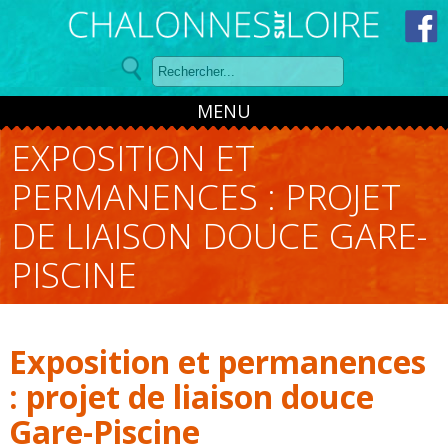
Panneau de gestion des cookies
MENU
EXPOSITION ET
PERMANENCES : PROJET
DE LIAISON DOUCE GARE-
PISCINE
Exposition et permanences
: projet de liaison douce
Gare-Piscine