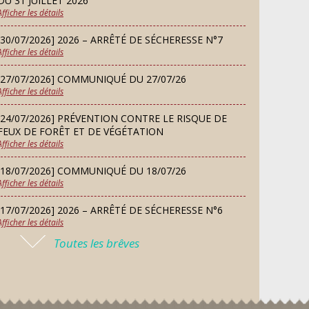
DU 31 JUILLET 2026
Afficher les détails
LUNDI
Danses solo et en couple – cours
07
d’essai gratuit
[30/07/2026] 2026 – ARRÊTÉ DE SÉCHERESSE N°7
SEP
Afficher les détails
[27/07/2026] COMMUNIQUÉ DU 27/07/26
MARDI
Afficher les détails
08
Chorale À travers chants
SEP
[24/07/2026] PRÉVENTION CONTRE LE RISQUE DE
FEUX DE FORÊT ET DE VÉGÉTATION
Afficher les détails
SAMEDI
Défi de pêche aux leurres
12
[18/07/2026] COMMUNIQUÉ DU 18/07/26
(concept lure house)
Afficher les détails
SEP
[17/07/2026] 2026 – ARRÊTÉ DE SÉCHERESSE N°6
Afficher les détails
DIMANCHE
13
Repas de fouées
Toutes les brêves
[16/07/2026] COMMUNIQUÉ DU 16/07/26
SEP
Afficher les détails
[16/07/2026] FERMETURE EXCEPTIONNELLE DE LA
LUNDI
Conseil municipal du 14
MAIRIE
14