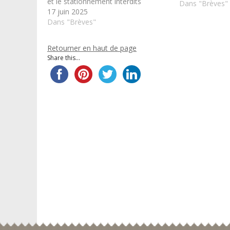
et le stationnement interdits
chantier situé
Dans "Brèves"
17 juin 2025
avenue Jean 
Dans "Brèves"
interdite rue 
sens avenue Je
Retourner en haut de page
Share this...