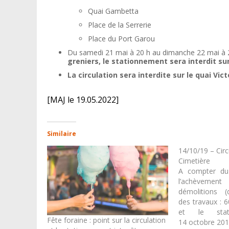
Quai Gambetta
Place de la Serrerie
Place du Port Garou
Du samedi 21 mai à 20 h au dimanche 22 mai à 
greniers, le stationnement sera interdit sur
La circulation sera interdite sur le quai Vic
[MAJ le 19.05.2022]
Similaire
14/10/19 – Circ
Cimetière
A compter du 
l’achèvemen
démolitions (
des travaux : 60
et le stat
Fête foraine : point sur la circulation
réglementés co
14 octobre 20