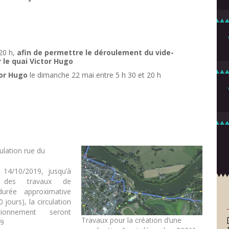
20 h,
afin de permettre le déroulement du vide-
 le quai Victor Hugo
tor Hugo
le dimanche 22 mai entre 5 h 30 et 20 h
ulation rue du
14/10/2019, jusqu’à
t des travaux de
durée approximative
 jours), la circulation
ionnement seront
Travaux pour la création d’une
mme suit au droit du
19