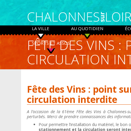
Panneau de gestion des cookies
LA VILLE
AU QUOTIDIEN
ÉC
FÊTE DES VINS :
SPORTS ET ASSOS
CIRCULATION IN
Fête des Vins : point s
circulation interdite
A l’occasion de la 61ème Fête des Vins à Chalonnes-sur
perturbés. Merci de prendre connaissances des informati
Pour permettre l’installation du matériel, le bon o
stationnement et la circulation seront inter