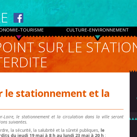
ONOMIE-TOURISME
CULTURE-ENVIRONNEMENT
 POINT SUR LE STATI
TERDITE
ur le stationnement et la
-Loire, le stationnement et la circulation dans la ville seront
ons suivantes.
rdre, la sécurité, la salubrité et la sûreté publiques,
le
dits du jeudi 19 mai à 8 h au lundi 23 mai à 20 h
: