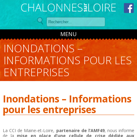
Panneau de gestion des cookies
MENU
INONDATIONS –
INFORMATIONS POUR LES
ENTREPRISES
Inondations – Informations
pour les entreprises
La CCI de Maine‑et‑Loire,
partenaire de l’AMF49
, nous informe
de la
mise en place d’une cellule de crise dédiée aux