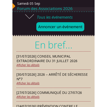
Samedi 05 Sep
Forum des Associations 2026
Tous les événements
Lundi 07 Sep
Danses solo et en couple – cours
Annoncer un événement
d’essai gratuit
Mardi 08 Sep
En bref…
Chorale À travers chants
Samedi 12 Sep
[31/07/2026] CONSEIL MUNICIPAL
Défi de pêche aux leurres (concept
EXTRAORDINAIRE DU 31 JUILLET 2026
lure house)
Afficher les détails
Dimanche 13 Sep
[30/07/2026] 2026 – ARRÊTÉ DE SÉCHERESSE
Repas de fouées
N°7
Afficher les détails
Lundi 14 Sep
Conseil municipal du 14 septembre
[27/07/2026] COMMUNIQUÉ DU 27/07/26
2026
Afficher les détails
Jeudi 24 Sep
[24/07/2026] PRÉVENTION CONTRE LE