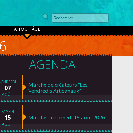
À TOUT ÂGE
6
AGENDA
VENDREDI
Marché de créateurs “Les
07
Vendredis Artisanaux”
AOÛT
SAMEDI
15
Marché du samedi 15 août 2026
AOÛT