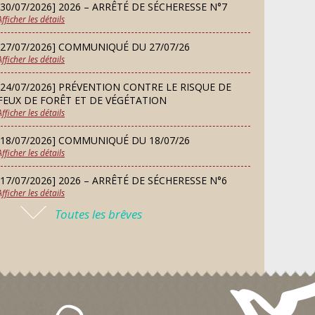
d’essai gratuit
[30/07/2026] 2026 – ARRÊTÉ DE SÉCHERESSE N°7
SEP
Afficher les détails
[27/07/2026] COMMUNIQUÉ DU 27/07/26
MARDI
Afficher les détails
08
Chorale À travers chants
SEP
[24/07/2026] PRÉVENTION CONTRE LE RISQUE DE
FEUX DE FORÊT ET DE VÉGÉTATION
Afficher les détails
SAMEDI
Défi de pêche aux leurres
12
[18/07/2026] COMMUNIQUÉ DU 18/07/26
(concept lure house)
Afficher les détails
SEP
[17/07/2026] 2026 – ARRÊTÉ DE SÉCHERESSE N°6
Afficher les détails
DIMANCHE
13
Repas de fouées
Toutes les brêves
[16/07/2026] COMMUNIQUÉ DU 16/07/26
SEP
Afficher les détails
[16/07/2026] FERMETURE EXCEPTIONNELLE DE LA
LUNDI
Conseil municipal du 14
MAIRIE
14
septembre 2026
Afficher les détails
SEP
[13/07/2026] PLAN CANICULE 2026 : DISPOSITIF EN