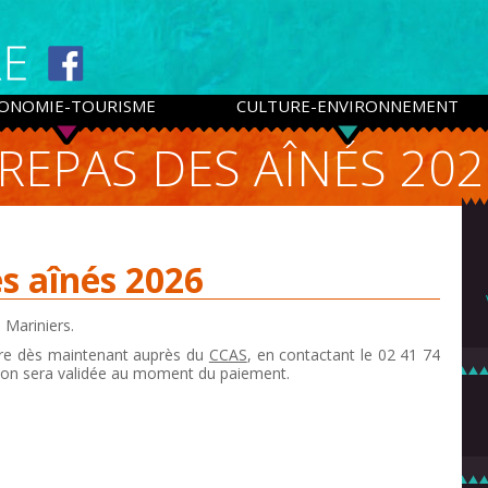
ONOMIE-TOURISME
CULTURE-ENVIRONNEMENT
REPAS DES AÎNÉS 202
es aînés 2026
 Mariniers.
rire dès maintenant auprès du
CCAS
, en
contactant le 02 41 74
tion sera validée
au moment du paiement.