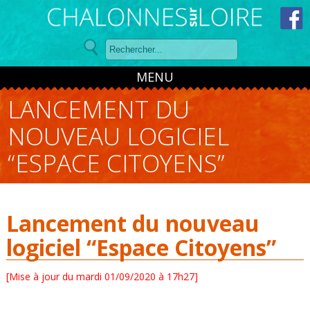
Panneau de gestion des cookies
MENU
LANCEMENT DU
NOUVEAU LOGICIEL
“ESPACE CITOYENS”
Lancement du nouveau
logiciel “Espace Citoyens”
[Mise à jour du mardi 01/09/2020 à 17h27]