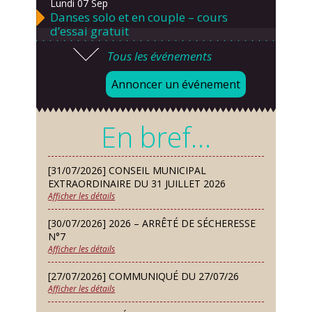
Lundi 07 Sep
Danses solo et en couple – cours
d’essai gratuit
Tous les événements
Mardi 08 Sep
Chorale À travers chants
Annoncer un événement
Samedi 12 Sep
Défi de pêche aux leurres (concept
En bref…
lure house)
Dimanche 13 Sep
[31/07/2026] CONSEIL MUNICIPAL
Repas de fouées
EXTRAORDINAIRE DU 31 JUILLET 2026
Afficher les détails
Lundi 14 Sep
Conseil municipal du 14 septembre
[30/07/2026] 2026 – ARRÊTÉ DE SÉCHERESSE
2026
N°7
Afficher les détails
Jeudi 24 Sep
Permanence des Architectes des
[27/07/2026] COMMUNIQUÉ DU 27/07/26
Bâtiments de France
Afficher les détails