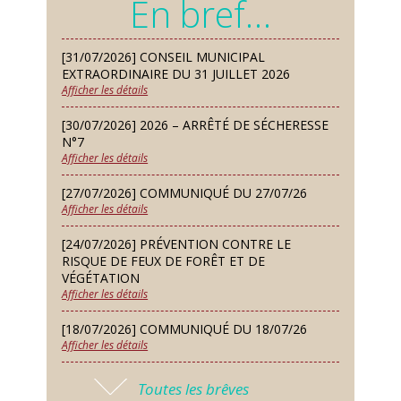
En bref…
lure house)
Dimanche 13 Sep
[31/07/2026] CONSEIL MUNICIPAL
Repas de fouées
EXTRAORDINAIRE DU 31 JUILLET 2026
Afficher les détails
Lundi 14 Sep
Conseil municipal du 14 septembre
[30/07/2026] 2026 – ARRÊTÉ DE SÉCHERESSE
2026
N°7
Afficher les détails
Jeudi 24 Sep
Permanence des Architectes des
[27/07/2026] COMMUNIQUÉ DU 27/07/26
Bâtiments de France
Afficher les détails
Samedi 26 Sep
[24/07/2026] PRÉVENTION CONTRE LE
Concours de palets
RISQUE DE FEUX DE FORÊT ET DE
VÉGÉTATION
Afficher les détails
Vendredi 09 Oct
Soirée des nouveaux habitants
[18/07/2026] COMMUNIQUÉ DU 18/07/26
Afficher les détails
Lundi 12 Oct
Conseil municipal du 12 octobre
[17/07/2026] 2026 – ARRÊTÉ DE SÉCHERESSE
2026
Toutes les brêves
N°6