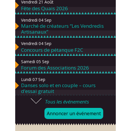
Vendredi 21 Août
Fête des Quais 2026
Vendredi 04 Sep
Marché de créateurs “Les Vendredis
Artisanaux”
Vendredi 04 Sep
Concours de pétanque F2C
Samedi 05 Sep
Forum des Associations 2026
Lundi 07 Sep
Danses solo et en couple – cours
d’essai gratuit
Tous les événements
Mardi 08 Sep
Chorale À travers chants
Annoncer un événement
Samedi 12 Sep
Défi de pêche aux leurres (concept