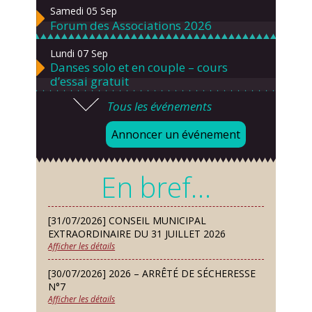
Samedi 05 Sep
Forum des Associations 2026
Lundi 07 Sep
Danses solo et en couple – cours
d’essai gratuit
Tous les événements
Mardi 08 Sep
Chorale À travers chants
Annoncer un événement
Samedi 12 Sep
Défi de pêche aux leurres (concept
En bref…
lure house)
Dimanche 13 Sep
[31/07/2026] CONSEIL MUNICIPAL
Repas de fouées
EXTRAORDINAIRE DU 31 JUILLET 2026
Afficher les détails
Lundi 14 Sep
Conseil municipal du 14 septembre
[30/07/2026] 2026 – ARRÊTÉ DE SÉCHERESSE
2026
N°7
Afficher les détails
Jeudi 24 Sep