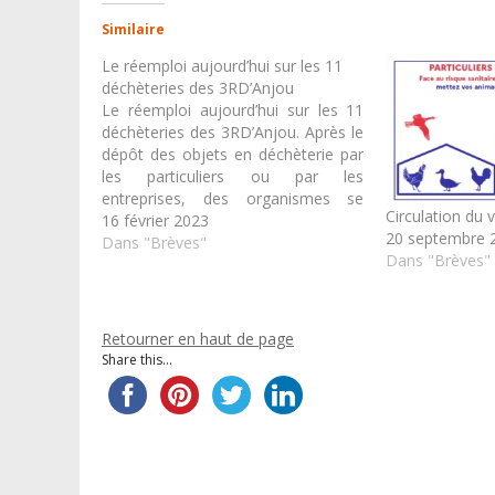
Similaire
Le réemploi aujourd’hui sur les 11
déchèteries des 3RD’Anjou
Le réemploi aujourd’hui sur les 11
déchèteries des 3RD’Anjou. Après le
dépôt des objets en déchèterie par
les particuliers ou par les
entreprises, des organismes se
Circulation du v
chargent de les récupérer et de leur
16 février 2023
20 septembre 
donner une seconde vie. Sur la
Dans "Brèves"
Dans "Brèves"
déchèterie du Lion d’Angers il s’agit
de l’association lionnaise l’Arbre Vert.
…
Retourner en haut de page
Share this...