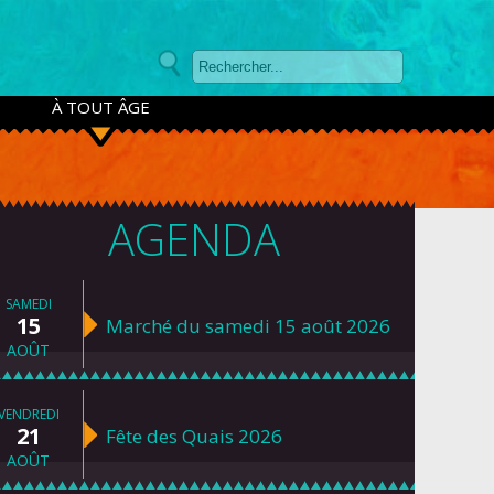
À TOUT ÂGE
AGENDA
SAMEDI
15
Marché du samedi 15 août 2026
AOÛT
VENDREDI
21
Fête des Quais 2026
AOÛT