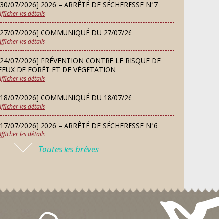
[30/07/2026] 2026 – ARRÊTÉ DE SÉCHERESSE N°7
SEP
Afficher les détails
[27/07/2026] COMMUNIQUÉ DU 27/07/26
SAMEDI
Afficher les détails
Défi de pêche aux leurres
12
(concept lure house)
SEP
[24/07/2026] PRÉVENTION CONTRE LE RISQUE DE
FEUX DE FORÊT ET DE VÉGÉTATION
Afficher les détails
DIMANCHE
13
Repas de fouées
[18/07/2026] COMMUNIQUÉ DU 18/07/26
Afficher les détails
SEP
[17/07/2026] 2026 – ARRÊTÉ DE SÉCHERESSE N°6
Afficher les détails
LUNDI
Conseil municipal du 14
14
Toutes les brêves
septembre 2026
[16/07/2026] COMMUNIQUÉ DU 16/07/26
SEP
Afficher les détails
[16/07/2026] FERMETURE EXCEPTIONNELLE DE LA
JEUDI
Permanence des Architectes des
MAIRIE
24
Bâtiments de France
Afficher les détails
SEP
[13/07/2026] PLAN CANICULE 2026 : DISPOSITIF EN