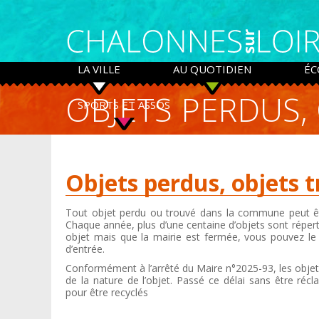
Panneau de gestion des cookies
LA VILLE
AU QUOTIDIEN
ÉC
OBJETS PERDUS,
SPORTS ET ASSOS
Objets perdus, objets 
Tout objet perdu ou trouvé dans la commune peut être 
Chaque année, plus d’une centaine d’objets sont réperto
objet mais que la mairie est fermée, vous pouvez le 
d’entrée.
Conformément à l’arrêté du Maire n°2025-93, les objet
de la nature de l’objet. Passé ce délai sans être réc
pour être recyclés