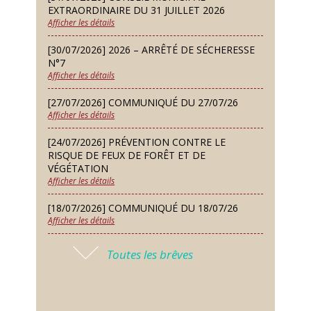
EXTRAORDINAIRE DU 31 JUILLET 2026
Afficher les détails
Lundi 14 Sep
Conseil municipal du 14 septembre
[30/07/2026] 2026 – ARRÊTÉ DE SÉCHERESSE
2026
N°7
Afficher les détails
Jeudi 24 Sep
Permanence des Architectes des
[27/07/2026] COMMUNIQUÉ DU 27/07/26
Bâtiments de France
Afficher les détails
Samedi 26 Sep
[24/07/2026] PRÉVENTION CONTRE LE
Concours de palets
RISQUE DE FEUX DE FORÊT ET DE
VÉGÉTATION
Afficher les détails
Vendredi 09 Oct
Soirée des nouveaux habitants
[18/07/2026] COMMUNIQUÉ DU 18/07/26
Afficher les détails
Lundi 12 Oct
Conseil municipal du 12 octobre
[17/07/2026] 2026 – ARRÊTÉ DE SÉCHERESSE
2026
Toutes les brêves
N°6
Afficher les détails
Samedi 14 Nov
Concours de belote
[16/07/2026] COMMUNIQUÉ DU 16/07/26