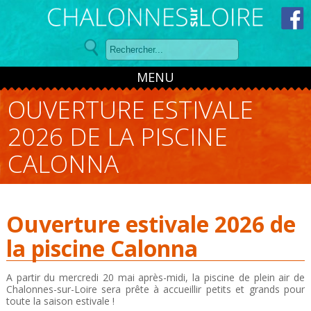
Panneau de gestion des cookies
MENU
OUVERTURE ESTIVALE
2026 DE LA PISCINE
CALONNA
Ouverture estivale 2026 de
la piscine Calonna
A partir du mercredi 20 mai après-midi, la piscine de plein air de
Chalonnes-sur-Loire sera prête à accueillir petits et grands pour
toute la saison estivale !