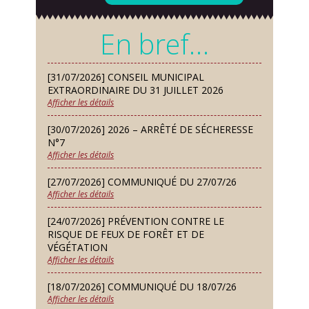
Mardi 08 Sep
En bref…
Chorale À travers chants
Samedi 12 Sep
[31/07/2026] CONSEIL MUNICIPAL
Défi de pêche aux leurres (concept
EXTRAORDINAIRE DU 31 JUILLET 2026
lure house)
Afficher les détails
Dimanche 13 Sep
[30/07/2026] 2026 – ARRÊTÉ DE SÉCHERESSE
Repas de fouées
N°7
Afficher les détails
Lundi 14 Sep
Conseil municipal du 14 septembre
[27/07/2026] COMMUNIQUÉ DU 27/07/26
2026
Afficher les détails
Jeudi 24 Sep
[24/07/2026] PRÉVENTION CONTRE LE
Permanence des Architectes des
RISQUE DE FEUX DE FORÊT ET DE
Bâtiments de France
VÉGÉTATION
Afficher les détails
Samedi 26 Sep
[18/07/2026] COMMUNIQUÉ DU 18/07/26
Concours de palets
Afficher les détails