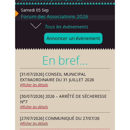
Samedi 05 Sep
Forum des Associations 2026
Tous les événements
Lundi 07 Sep
Danses solo et en couple – cours
Annoncer un événement
d’essai gratuit
Mardi 08 Sep
En bref…
Chorale À travers chants
Samedi 12 Sep
[31/07/2026] CONSEIL MUNICIPAL
Défi de pêche aux leurres (concept
EXTRAORDINAIRE DU 31 JUILLET 2026
lure house)
Afficher les détails
Dimanche 13 Sep
[30/07/2026] 2026 – ARRÊTÉ DE SÉCHERESSE
Repas de fouées
N°7
Afficher les détails
Lundi 14 Sep
Conseil municipal du 14 septembre
[27/07/2026] COMMUNIQUÉ DU 27/07/26
2026
Afficher les détails