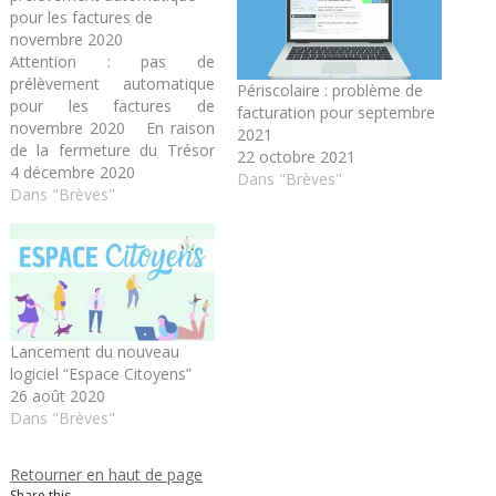
pour les factures de
novembre 2020
Attention : pas de
prélèvement automatique
Périscolaire : problème de
pour les factures de
facturation pour septembre
novembre 2020 En raison
2021
de la fermeture du Trésor
22 octobre 2021
Public de Chalonnes-sur-
4 décembre 2020
Dans "Brèves"
Loire, le prélèvement
Dans "Brèves"
automatique ne pourra pas
être effectué pour les
factures de novembre 2020.
Par conséquent, si vous
êtes concernés, merci de
régler vos factures :…
Lancement du nouveau
logiciel “Espace Citoyens”
26 août 2020
Dans "Brèves"
Retourner en haut de page
Share this...