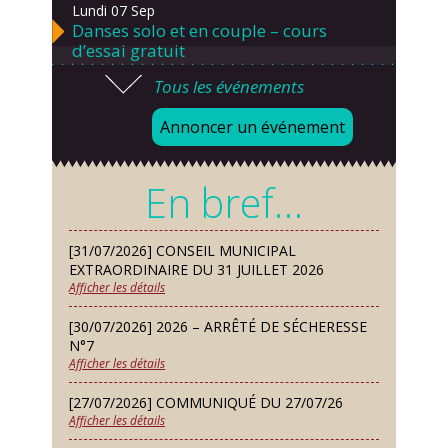
Lundi 07 Sep
Danses solo et en couple – cours
d’essai gratuit
Tous les événements
Mardi 08 Sep
Chorale À travers chants
Annoncer un événement
Samedi 12 Sep
Défi de pêche aux leurres (concept
En bref…
lure house)
Dimanche 13 Sep
[31/07/2026] CONSEIL MUNICIPAL
Repas de fouées
EXTRAORDINAIRE DU 31 JUILLET 2026
Afficher les détails
Lundi 14 Sep
Conseil municipal du 14 septembre
[30/07/2026] 2026 – ARRÊTÉ DE SÉCHERESSE
2026
N°7
Afficher les détails
Jeudi 24 Sep
Permanence des Architectes des
[27/07/2026] COMMUNIQUÉ DU 27/07/26
Bâtiments de France
Afficher les détails