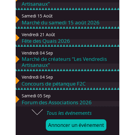
Artisanaux”
Samedi 15 Août
Marché du samedi 15 août 2026
Vendredi 21 Août
Fête des Quais 2026
Vendredi 04 Sep
Marché de créateurs “Les Vendredis
Artisanaux”
Vendredi 04 Sep
Concours de pétanque F2C
Samedi 05 Sep
Forum des Associations 2026
Tous les événements
Lundi 07 Sep
Danses solo et en couple – cours
Annoncer un événement
d’essai gratuit