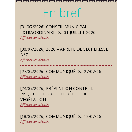
Mardi 08 Sep
En bref…
Chorale À travers chants
Samedi 12 Sep
[31/07/2026] CONSEIL MUNICIPAL
Défi de pêche aux leurres (concept
EXTRAORDINAIRE DU 31 JUILLET 2026
lure house)
Afficher les détails
Dimanche 13 Sep
[30/07/2026] 2026 – ARRÊTÉ DE SÉCHERESSE
Repas de fouées
N°7
Afficher les détails
Lundi 14 Sep
Conseil municipal du 14 septembre
[27/07/2026] COMMUNIQUÉ DU 27/07/26
2026
Afficher les détails
Jeudi 24 Sep
[24/07/2026] PRÉVENTION CONTRE LE
Permanence des Architectes des
RISQUE DE FEUX DE FORÊT ET DE
Bâtiments de France
VÉGÉTATION
Afficher les détails
Samedi 26 Sep
[18/07/2026] COMMUNIQUÉ DU 18/07/26
Concours de palets
Afficher les détails
Vendredi 09 Oct