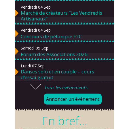
Vendredi 04 Sep
Marché de créateurs “Les Vendredis
Artisanaux”
Vendredi 04 Sep
Concours de pétanque F2C
Samedi 05 Sep
Forum des Associations 2026
Lundi 07 Sep
Danses solo et en couple – cours
d’essai gratuit
Tous les événements
Mardi 08 Sep
Chorale À travers chants
Annoncer un événement
Samedi 12 Sep
Défi de pêche aux leurres (concept
En bref…
lure house)