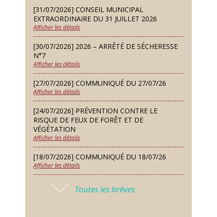
Dimanche 13 Sep
[31/07/2026] CONSEIL MUNICIPAL
Repas de fouées
EXTRAORDINAIRE DU 31 JUILLET 2026
Afficher les détails
Lundi 14 Sep
Conseil municipal du 14 septembre
[30/07/2026] 2026 – ARRÊTÉ DE SÉCHERESSE
2026
N°7
Afficher les détails
Jeudi 24 Sep
Permanence des Architectes des
[27/07/2026] COMMUNIQUÉ DU 27/07/26
Bâtiments de France
Afficher les détails
Samedi 26 Sep
[24/07/2026] PRÉVENTION CONTRE LE
Concours de palets
RISQUE DE FEUX DE FORÊT ET DE
VÉGÉTATION
Afficher les détails
Vendredi 09 Oct
Soirée des nouveaux habitants
[18/07/2026] COMMUNIQUÉ DU 18/07/26
Afficher les détails
Lundi 12 Oct
Conseil municipal du 12 octobre
[17/07/2026] 2026 – ARRÊTÉ DE SÉCHERESSE
2026
Toutes les brêves
N°6
Afficher les détails
Samedi 14 Nov