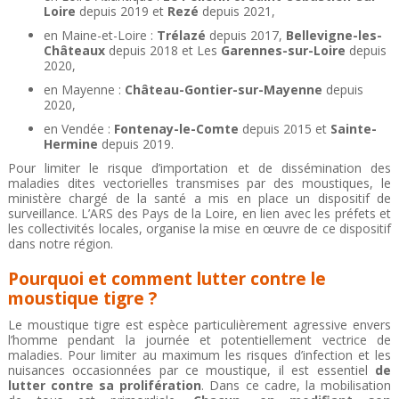
Loire
depuis 2019 et
Rezé
depuis 2021,
en Maine-et-Loire :
Trélazé
depuis 2017,
Bellevigne-les-
Châteaux
depuis 2018 et Les
Garennes-sur-Loire
depuis
2020,
en Mayenne :
Château-Gontier-sur-Mayenne
depuis
2020,
en Vendée :
Fontenay-le-Comte
depuis 2015 et
Sainte-
Hermine
depuis 2019.
Pour limiter le risque d’importation et de dissémination des
maladies dites vectorielles transmises par des moustiques, le
ministère chargé de la santé a mis en place un dispositif de
surveillance. L’ARS des Pays de la Loire, en lien avec les préfets et
les collectivités locales, organise la mise en œuvre de ce dispositif
dans notre région.
Pourquoi et comment lutter contre le
moustique tigre ?
Le moustique tigre est espèce particulièrement agressive envers
l’homme pendant la journée et potentiellement vectrice de
maladies. Pour limiter au maximum les risques d’infection et les
nuisances occasionnées par ce moustique, il est essentiel
de
lutter contre sa prolifération
. Dans ce cadre, la mobilisation