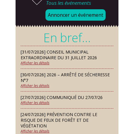
Tous les événements
Mardi 08 Sep
Chorale À travers chants
Annoncer un événement
Samedi 12 Sep
Défi de pêche aux leurres (concept
En bref…
lure house)
Dimanche 13 Sep
[31/07/2026] CONSEIL MUNICIPAL
Repas de fouées
EXTRAORDINAIRE DU 31 JUILLET 2026
Afficher les détails
Lundi 14 Sep
Conseil municipal du 14 septembre
[30/07/2026] 2026 – ARRÊTÉ DE SÉCHERESSE
2026
N°7
Afficher les détails
Jeudi 24 Sep
Permanence des Architectes des
[27/07/2026] COMMUNIQUÉ DU 27/07/26
Bâtiments de France
Afficher les détails
Samedi 26 Sep
[24/07/2026] PRÉVENTION CONTRE LE
Concours de palets
RISQUE DE FEUX DE FORÊT ET DE
VÉGÉTATION
Afficher les détails
Vendredi 09 Oct