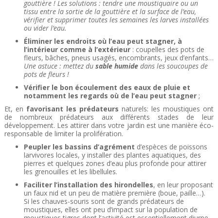
gouttière ! Les solutions : tendre une moustiquaire ou un
tissu entre la sortie de la gouttière et la surface de l’eau,
vérifier et supprimer toutes les semaines les larves installées
ou vider l’eau.
Éliminer les endroits où l’eau peut stagner, à
l’intérieur comme à l’extérieur
: coupelles des pots de
fleurs, bâches, pneus usagés, encombrants, jeux d’enfants…
Une astuce : mettez du
sable humide
dans les soucoupes de
pots de fleurs !
Vérifier le bon écoulement des eaux de pluie et
notamment les regards où de l’eau peut stagner
;
Et, en
favorisant les prédateurs
naturels: les moustiques ont
de nombreux prédateurs aux différents stades de leur
développement. Les attirer dans votre jardin est une manière éco-
responsable de limiter la prolifération.
Peupler les bassins d’agrément
d’espèces de poissons
larvivores locales, y installer des plantes aquatiques, des
pierres et quelques zones d’eau plus profonde pour attirer
les grenouilles et les libellules.
Faciliter l’installation des hirondelles
, en leur proposant
un faux nid et un peu de matière première (boue, paille…).
Si les chauves-souris sont de grands prédateurs de
moustiques, elles ont peu d’impact sur la population de
moustiques tigres dont l’activité est essentiellement diurne