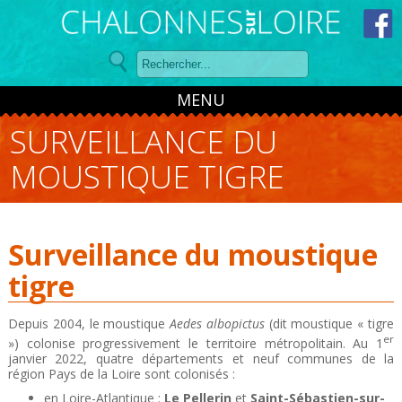
Panneau de gestion des cookies
MENU
SURVEILLANCE DU
MOUSTIQUE TIGRE
Surveillance du moustique
tigre
Depuis 2004, le moustique
Aedes albopictus
(dit moustique « tigre
er
») colonise progressivement le territoire métropolitain. Au 1
janvier 2022, quatre départements et neuf communes de la
région Pays de la Loire sont colonisés :
en Loire-Atlantique :
Le Pellerin
et
Saint-Sébastien-sur-