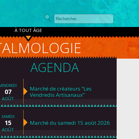
À TOUT ÂGE
TALMOLOGIE
AGENDA
VENDREDI
Marché de créateurs “Les
07
Vendredis Artisanaux”
AOÛT
SAMEDI
15
Marché du samedi 15 août 2026
AOÛT