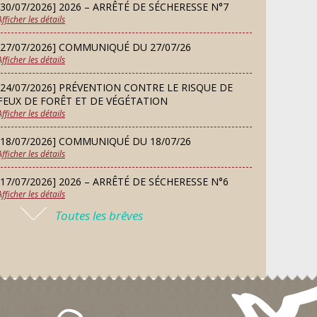
d’essai gratuit
[30/07/2026] 2026 – ARRÊTÉ DE SÉCHERESSE N°7
SEP
Afficher les détails
[27/07/2026] COMMUNIQUÉ DU 27/07/26
MARDI
Afficher les détails
08
Chorale À travers chants
SEP
[24/07/2026] PRÉVENTION CONTRE LE RISQUE DE
FEUX DE FORÊT ET DE VÉGÉTATION
Afficher les détails
SAMEDI
Défi de pêche aux leurres
12
[18/07/2026] COMMUNIQUÉ DU 18/07/26
(concept lure house)
Afficher les détails
SEP
[17/07/2026] 2026 – ARRÊTÉ DE SÉCHERESSE N°6
Afficher les détails
DIMANCHE
13
Repas de fouées
Toutes les brêves
[16/07/2026] COMMUNIQUÉ DU 16/07/26
SEP
Afficher les détails
[16/07/2026] FERMETURE EXCEPTIONNELLE DE LA
LUNDI
Conseil municipal du 14
MAIRIE
14
septembre 2026
Afficher les détails
SEP
[13/07/2026] PLAN CANICULE 2026 : DISPOSITIF EN