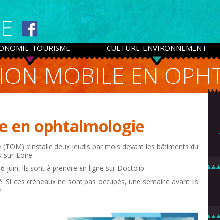
ONOMIE-TOURISME
CULTURE-ENVIRONNEMENT
ION MOBILE EN OPH
le en ophtalmologie
 (TOM) s’installe deux jeudis par mois devant les bâtiments du
-sur-Loire.
 juin, ils sont à prendre en ligne sur Doctolib.
é. Si ces créneaux ne sont pas occupés, une semaine avant ils
n.