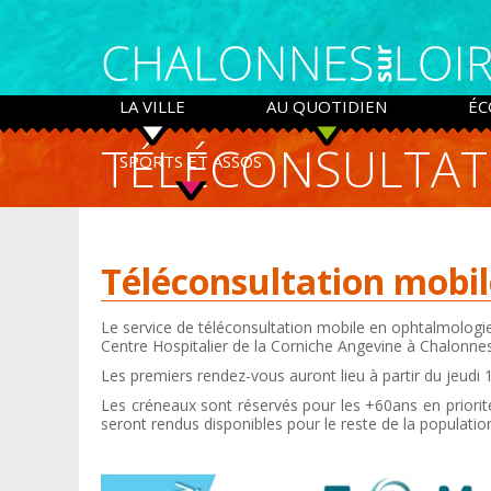
Panneau de gestion des cookies
LA VILLE
AU QUOTIDIEN
ÉC
TÉLÉCONSULTAT
SPORTS ET ASSOS
Téléconsultation mobi
Le service de téléconsultation mobile en ophtalmologie
Centre Hospitalier de la Corniche Angevine à Chalonnes
Les premiers rendez-vous auront lieu à partir du jeudi 16
Les créneaux sont réservés pour les +60ans en priorit
seront rendus disponibles pour le reste de la populatio