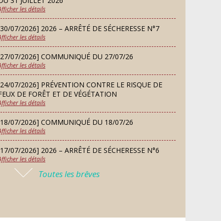
DU 31 JUILLET 2026
Afficher les détails
LUNDI
Danses solo et en couple – cours
07
d’essai gratuit
[30/07/2026] 2026 – ARRÊTÉ DE SÉCHERESSE N°7
SEP
Afficher les détails
[27/07/2026] COMMUNIQUÉ DU 27/07/26
MARDI
Afficher les détails
08
Chorale À travers chants
SEP
[24/07/2026] PRÉVENTION CONTRE LE RISQUE DE
FEUX DE FORÊT ET DE VÉGÉTATION
Afficher les détails
SAMEDI
Défi de pêche aux leurres
12
[18/07/2026] COMMUNIQUÉ DU 18/07/26
(concept lure house)
Afficher les détails
SEP
[17/07/2026] 2026 – ARRÊTÉ DE SÉCHERESSE N°6
Afficher les détails
DIMANCHE
13
Repas de fouées
Toutes les brêves
[16/07/2026] COMMUNIQUÉ DU 16/07/26
SEP
Afficher les détails
[16/07/2026] FERMETURE EXCEPTIONNELLE DE LA
LUNDI
Conseil municipal du 14
MAIRIE
14