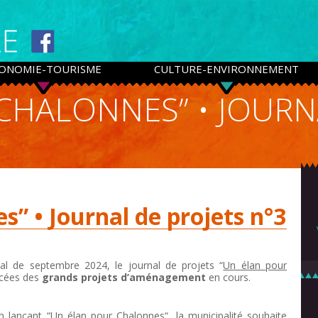
ONOMIE-TOURISME
CULTURE-ENVIRONNEMENT
CHALONNES” • JOURN
s” • Journal de projets n°3
l de septembre 2024, le journal de projets “
Un élan pour
ncées des
grands projets d’aménagement
en cours.
n lançant “
Un élan pour Chalonnes
“, la municipalité souhaite