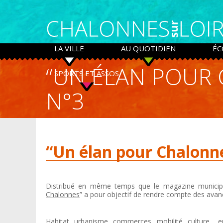
Panneau de gestion des cookies
LA VILLE
AU QUOTIDIEN
ÉC
“UN ÉLAN POUR 
SPORTS ET ASSOS
N°3
“Un élan pour Chalonne
Distribué en même temps que le magazine municipa
Chalonnes
” a pour objectif de rendre compte des ava
Habitat, urbanisme, commerces, mobilité, culture… e