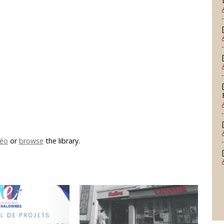
éo
or
browse
the library.