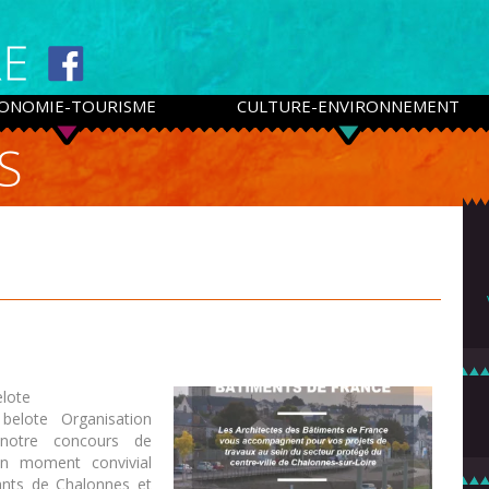
ONOMIE-TOURISME
CULTURE-ENVIRONNEMENT
S
elote
belote Organisation
notre concours de
un moment convivial
ants de Chalonnes et