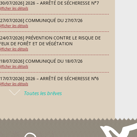
d’essai gratuit
[30/07/2026] 2026 – ARRÊTÉ DE SÉCHERESSE N°7
SEP
Afficher les détails
[27/07/2026] COMMUNIQUÉ DU 27/07/26
MARDI
Afficher les détails
08
Chorale À travers chants
SEP
[24/07/2026] PRÉVENTION CONTRE LE RISQUE DE
FEUX DE FORÊT ET DE VÉGÉTATION
Afficher les détails
SAMEDI
Défi de pêche aux leurres
12
[18/07/2026] COMMUNIQUÉ DU 18/07/26
(concept lure house)
Afficher les détails
SEP
[17/07/2026] 2026 – ARRÊTÉ DE SÉCHERESSE N°6
Afficher les détails
DIMANCHE
13
Repas de fouées
Toutes les brêves
[16/07/2026] COMMUNIQUÉ DU 16/07/26
SEP
Afficher les détails
[16/07/2026] FERMETURE EXCEPTIONNELLE DE LA
LUNDI
Conseil municipal du 14
MAIRIE
14
septembre 2026
Afficher les détails
SEP
[13/07/2026] PLAN CANICULE 2026 : DISPOSITIF EN