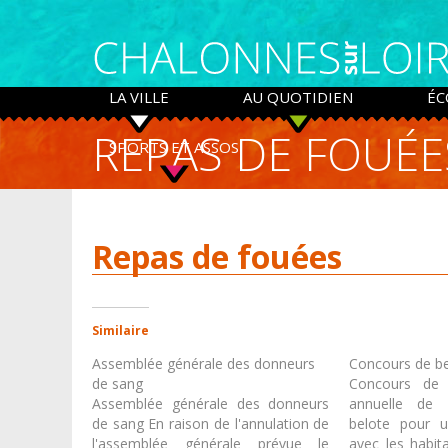
Panneau de gestion des cookies
LA VILLE
AU QUOTIDIEN
ÉC
REPAS DE FOUÉE
SPORTS ET ASSOS
Repas de fouées
Similaire
Assemblée générale des donneurs
Concours de b
de sang
Concours de 
Assemblée générale des donneurs
annuelle de 
de sang En raison de l'annulation de
belote pour 
l'assemblée générale prévue le
avec les habit