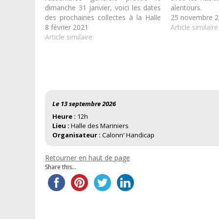
dimanche 31 janvier, voici les dates
alentours.
des prochaines collectes à la Halle
25 novembre 
des mariniers. Mercredi 10 mars
8 février 2021
Article similaire
2021 de 16h00 à 19h30 Vendredi 28
Article similaire
mai 2021 de 10h00 à 13h00 Lundi
02 août 2021 de…
Le 13 septembre 2026
Heure :
12h
Lieu :
Halle des Mariniers
Organisateur :
Calonn' Handicap
Retourner en haut de page
Share this...