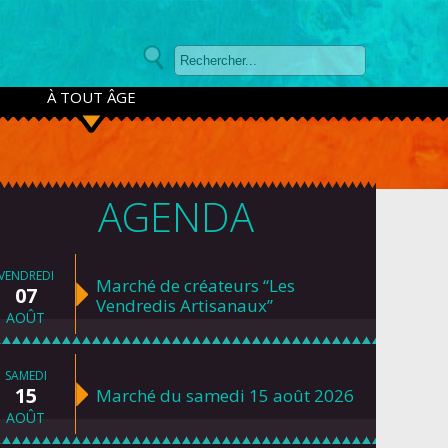
À TOUT ÂGE
AGENDA
VENDREDI
Marché de créateurs “Les
07
Vendredis Artisanaux”
AOÛT
SAMEDI
15
Marché du samedi 15 août 2026
AOÛT