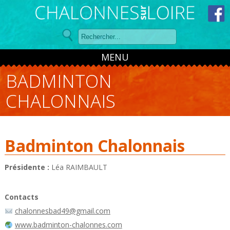
Panneau de gestion des cookies
MENU
BADMINTON
CHALONNAIS
Badminton Chalonnais
Présidente :
Léa RAIMBAULT
Contacts
chalonnesbad49@gmail.com
www.badminton-chalonnes.com