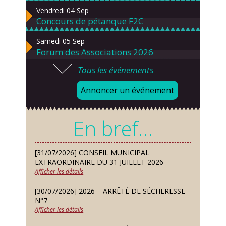
Vendredi 04 Sep
Concours de pétanque F2C
Samedi 05 Sep
Forum des Associations 2026
Tous les événements
Lundi 07 Sep
Danses solo et en couple – cours
Annoncer un événement
d’essai gratuit
Mardi 08 Sep
En bref…
Chorale À travers chants
Samedi 12 Sep
[31/07/2026] CONSEIL MUNICIPAL
Défi de pêche aux leurres (concept
EXTRAORDINAIRE DU 31 JUILLET 2026
lure house)
Afficher les détails
Dimanche 13 Sep
[30/07/2026] 2026 – ARRÊTÉ DE SÉCHERESSE
Repas de fouées
N°7
Afficher les détails
Lundi 14 Sep
Conseil municipal du 14 septembre