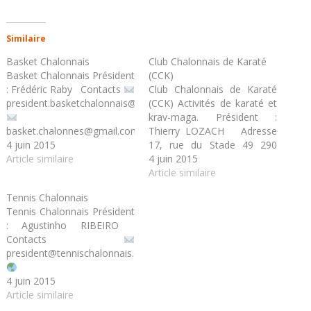
Similaire
Basket Chalonnais
Club Chalonnais de Karaté
Basket Chalonnais Président
(CCK)
: Frédéric Raby Contacts
Club Chalonnais de Karaté
president.basketchalonnais@gmail.com
(CCK) Activités de karaté et
krav-maga. Président :
basket.chalonnes@gmail.com
Thierry LOZACH Adresse
4 juin 2015
basketchalonnais.fr
17, rue du Stade 49 290
Article similaire
CHAUDEFONDS SUR
4 juin 2015
LAYON Contacts
Article similaire
president.cck@gmail.com
Tennis Chalonnais
Tennis Chalonnais Président
www.clubchalonnaisdekarate.com
: Agustinho RIBEIRO
Contacts
president@tennischalonnais.com
https://tennischalonnais.com
4 juin 2015
Fiches d'inscriptions •
Article similaire
Saison 2024-2025 Pioupiou