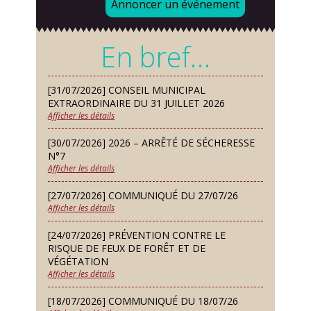
Annoncer un événement
d’essai gratuit
Mardi 08 Sep
En bref…
Chorale À travers chants
Samedi 12 Sep
[31/07/2026] CONSEIL MUNICIPAL
Défi de pêche aux leurres (concept
EXTRAORDINAIRE DU 31 JUILLET 2026
lure house)
Afficher les détails
Dimanche 13 Sep
[30/07/2026] 2026 – ARRÊTÉ DE SÉCHERESSE
Repas de fouées
N°7
Afficher les détails
Lundi 14 Sep
Conseil municipal du 14 septembre
[27/07/2026] COMMUNIQUÉ DU 27/07/26
2026
Afficher les détails
Jeudi 24 Sep
[24/07/2026] PRÉVENTION CONTRE LE
Permanence des Architectes des
RISQUE DE FEUX DE FORÊT ET DE
Bâtiments de France
VÉGÉTATION
Afficher les détails
Samedi 26 Sep
[18/07/2026] COMMUNIQUÉ DU 18/07/26
Concours de palets